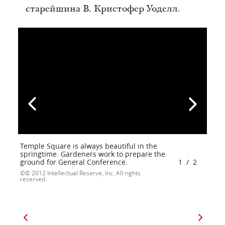
старейшина В. Кристофер Уоделл.
Temple Square is always beautiful in the
springtime. Gardeners work to prepare the
ground for General Conference.
1
/
2
© 2012 Intellectual Reserve, Inc. All rights
reserved.