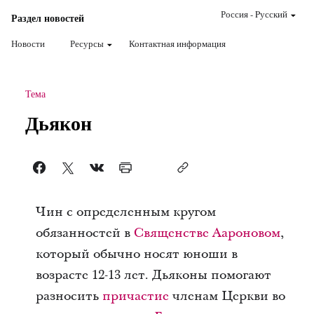
Россия
-
Pусский
Раздел новостей
Новости
Ресурсы
Контактная информация
Тема
Дьякон
Чин с определенным кругом
обязанностей в
Священстве Аароновом
,
который обычно носят юноши в
возрасте 12-13 лет. Дьяконы помогают
разносить
причастие
членам Церкви во