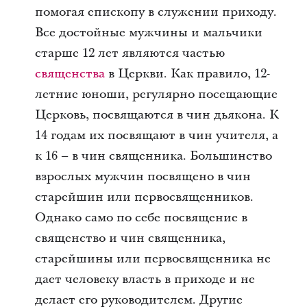
помогая епископу в служении приходу.
Все достойные мужчины и мальчики
старше 12 лет являются частью
священства
в Церкви. Как правило, 12-
летние юноши, регулярно посещающие
Церковь, посвящаются в чин дьякона. К
14 годам их посвящают в чин учителя, а
к 16 – в чин священника. Большинство
взрослых мужчин посвящено в чин
старейшин или первосвященников.
Однако само по себе посвящение в
священство и чин священника,
старейшины или первосвященника не
дает человеку власть в приходе и не
делает его руководителем. Другие