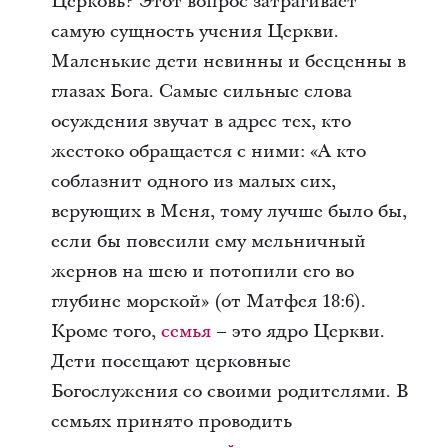
Церковь? Этот вопрос затрагивает
самую сущность учения Церкви.
Маленькие дети невинны и бесценны в
глазах Бога. Самые сильные слова
осуждения звучат в адрес тех, кто
жестоко обращается с ними: «А кто
соблазнит одного из малых сих,
верующих в Меня, тому лучше было бы,
если бы повесили ему мельничный
жернов на шею и потопили его во
глубине морской» (от Матфея 18:6).
Кроме того,
семья
– это ядро Церкви.
Дети посещают церковные
Богослужения со своими родителями. В
семьях принято проводить