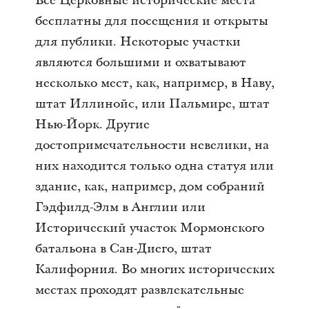
Все Церковные исторические места
бесплатны для посещения и открыты
для публики. Некоторые участки
являются большими и охватывают
несколько мест, как, например, в Наву,
штат Иллинойс, или Пальмире, штат
Нью-Йорк. Другие
достопримечательности невелики, на
них находится только одна статуя или
здание, как, например, дом собраний
Гэдфилд-Элм в Англии или
Исторический участок Мормонского
батальона в Сан-Диего, штат
Калифорния. Во многих исторических
местах проходят развлекательные