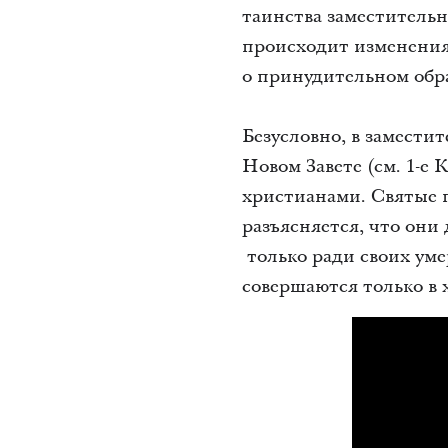
таинства заместительн
происходит изменения 
о принудительном обр
Безусловно, в замести
Новом Завете (см. 1-е
христианами. Святые 
разъясняется, что он
только ради своих уме
совершаются только в 