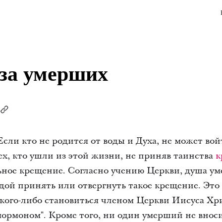
за умерших
Если кто не родится от воды и Духа, не может во
тех, кто ушли из этой жизни, не приняв таинства
к
ьное крещение. Согласно учению Церкви, душа ум
дой принять или отвергнуть такое крещение. Это
 кого-либо становиться членом Церкви Иисуса Хр
мормоном". Кроме того, ни один умерший не внос