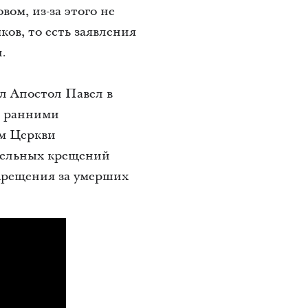
ом, из-за этого не
ов, то есть заявления
.
ал Апостол Павел в
ь ранними
ам Церкви
ительных крещений
 Крещения за умерших