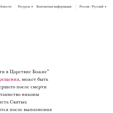
Новости
Ресурсы
Контактная информация
Россия
-
Pусский
йти в Царствие Божие”
рещения
, может быть
ершего после смерти
 таинство никоим
иста Святых
ится после выполнения