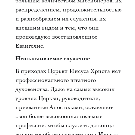
большим количеством миссионеров, их
распределением, продолжительностью
и разнообразием их служения, их
внешним видом и тем, что они
проповедуют восстановленное
Евангелие.
Неоплачиваемое служение
В приходах Церкви Иисуса Христа нет
профессионального штатного
духовенства. Даже на самых высоких
уровнях Церкви, руководители,
призванные Апостолами, оставляют
свои более высокооплачиваемые
профессии, чтобы служить до конца
жизни «особыми свидетелями Иисуса