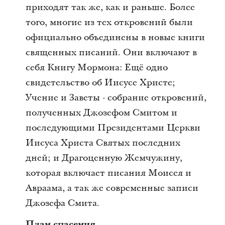
приходят так же, как и раньше. Более
того, многие из тех откровений были
официально объединены в новые книги
священных писаний. Они включают в
себя Книгу Мормона: Ещё одно
свидетельство об Иисусе Христе;
Учение и Заветы - собрание откровений,
полученных Джозефом Смитом и
последующими Президентами Церкви
Иисуса Христа Святых последних
дней; и Драгоценную Жемчужину,
которая включает писания Моисея и
Авраама, а так же современные записи
Джозефа Смита.
План спасения