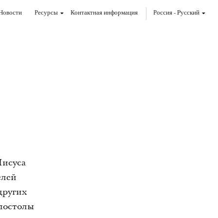
Новости
Ресурсы
Контактная информация
Россия
-
Pусский
Иисуса
елей
других
постолы