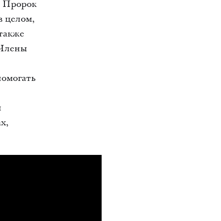
о Пророк
в целом,
 также
 Члены
помогать
и
х,