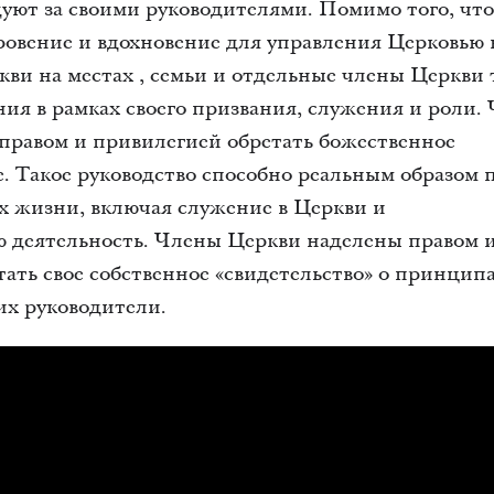
дуют за своими руководителями. Помимо того, чт
ровение и вдохновение для управления Церковью 
ви на местах , семьи и отдельные члены Церкви
ия в рамках своего призвания, служения и роли.
правом и привилегией обретать божественное
. Такое руководство способно реальным образом 
ах жизни, включая служение в Церкви и
 деятельность. Члены Церкви наделены правом 
ать свое собственное «свидетельство» о принципа
их руководители.