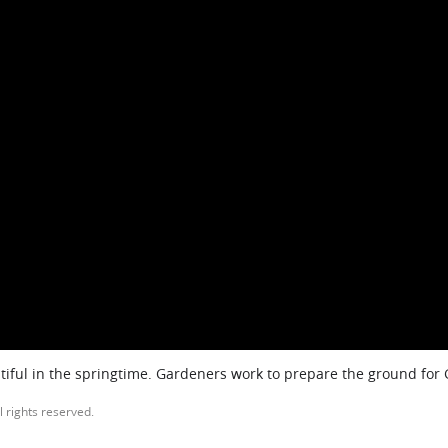
iful in the springtime. Gardeners work to prepare the ground for
l rights reserved.