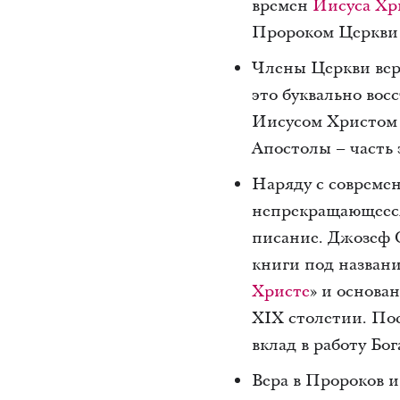
времен
Иисуса Хр
Пророком Церкви 
Члены Церкви вер
это буквально вос
Иисусом Христом 
Апостолы – часть
Наряду с совреме
непрекращающееся
писание. Джозеф С
книги под названи
Христе
» и основа
XIX столетии. По
вклад в работу Бог
Вера в Пророков и