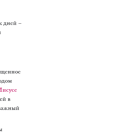
х дней –
я
ященное
одом
Иисусе
ей в
 важный
ы