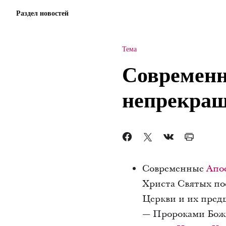
Раздел новостей
Тема
Современн
непрекращ
Современные
Апо
Христа Святых по
Церкви и их пре
— Пророками Божь