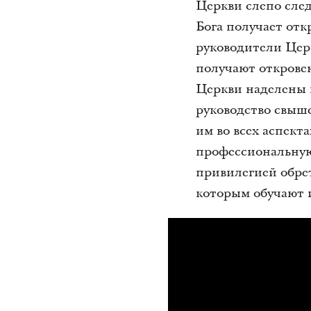
Церкви слепо сле
Бога получает отк
руководители Церк
получают откровен
Церкви наделены 
руководство свыше
им во всех аспект
профессиональную
привилегией обрет
которым обучают 