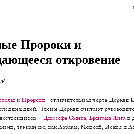
ые Пророки и
ающееся откровение
столы
и
Пророки
- отличительная черта Церкви 
следних дней. Члены Церкви считают руководит
дшественников —
Джозефа Смита
,
Бригама Янга
и 
ими, такими же, как Авраам, Моисей, Исаия и А