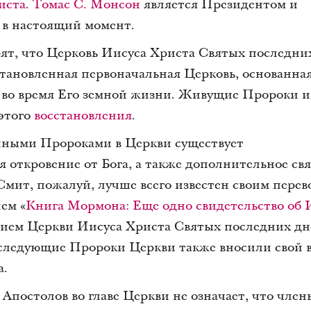
иста
.
Томас С. Монсон
является Президентом и
в настоящий момент.
ят, что Церковь Иисуса Христа Святых последни
становленная первоначальная Церковь, основанна
во время Его земной жизни. Живущие Пророки и
 этого
восстановления
.
нными Пророками в Церкви существует
 откровение от Бога, а также дополнительное св
мит, пожалуй, лучше всего известен своим перев
ем «
Книга Мормона: Еще одно свидетельство об 
нием Церкви Иисуса Христа Святых последних дн
следующие Пророки Церкви также вносили свой
а.
 Апостолов во главе Церкви не означает, что член