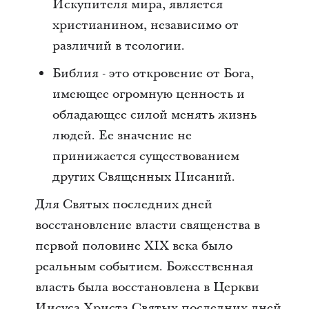
Искупителя мира, является
христианином, независимо от
различий в теологии.
Библия - это откровение от Бога,
имеющее огромную ценность и
обладающее силой менять жизнь
людей. Ее значение не
принижается существованием
других Священных Писаний.
Для Святых последних дней
восстановление власти священства в
первой половине XIX века было
реальным событием. Божественная
власть была восстановлена в Церкви
Иисуса Христа Святых последних дней