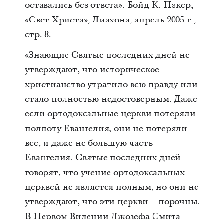
оставались без ответа». Бойд К. Пэкер,
«Свет Христа», Лиахона, апрель 2005 г.,
стр. 8.
«Знающие Святые последних дней не
утверждают, что историческое
христианство утратило всю правду или
стало полностью недостоверным. Даже
если ортодоксальные церкви потеряли
полноту Евангелия, они не потеряли
все, и даже не большую часть
Евангелия. Святые последних дней
говорят, что учение ортодоксальных
церквей не является полным, но они не
утверждают, что эти церкви – порочны.
В Первом Видении Джозефа Смита