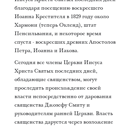
благодаря посещению воскресшего
Иоанна Крестителя в 1829 году около
Хармони (теперь Окленд), штат
Пенсильвания, и некоторое время
спустя - воскресших древних Апостолов
Петра, Иоанна и Иакова.
Сегодня все члены Церкви Иисуса
Христа Святых последних дней,
обладающие священством, могут
проследить происхождение своей
власти непосредственно от дарования
священства Джозефу Смиту и
руководителям ранней Церкви. Власть
священства даруется через возложение