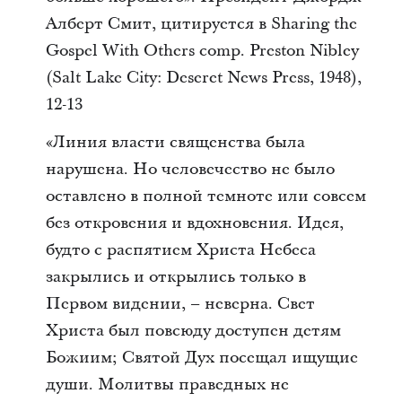
Алберт Смит, цитируется в Sharing the
Gospel With Others comp. Preston Nibley
(Salt Lake City: Deseret News Press, 1948),
12-13
«Линия власти священства была
нарушена. Но человечество не было
оставлено в полной темноте или совсем
без откровения и вдохновения. Идея,
будто с распятием Христа Небеса
закрылись и открылись только в
Первом видении, – неверна. Свет
Христа был повсюду доступен детям
Божиим; Святой Дух посещал ищущие
души. Молитвы праведных не