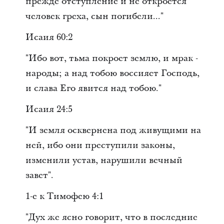
прежде отступление и не откроется
человек греха, сын погибели..."
Исаия 60:2
"Ибо вот, тьма покроет землю, и мрак -
народы; а над тобою воссияет Господь,
и слава Его явится над тобою."
Исаия 24:5
"И земля осквернена под живущими на
ней, ибо они преступили законы,
изменили устав, нарушили вечный
завет".
1-е к Тимофею 4:1
"Дух же ясно говорит, что в последние