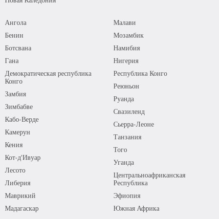
Ангола
Малави
Бенин
Мозамбик
Ботсвана
Намибия
Гана
Нигерия
Демократическая республика
Республика Конго
Конго
Реюньон
Замбия
Руанда
Зимбабве
Свазиленд
Кабо-Верде
Сьерра-Леоне
Камерун
Танзания
Кения
Того
Кот-д'Ивуар
Уганда
Лесото
Центральноафриканская
Либерия
Республика
Маврикий
Эфиопия
Мадагаскар
Южная Африка