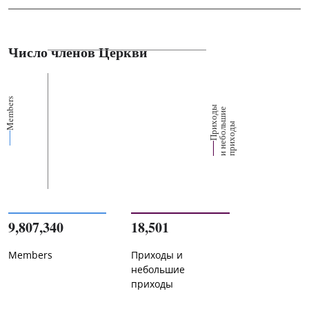
Число членов Церкви
Members
П
р
и
о
д
ы
и
н
е
б
о
л
ш
и
п
р
и
х
о
д
е
х
ь
ы
9,807,340
18,501
Members
Приходы и
небольшие
приходы