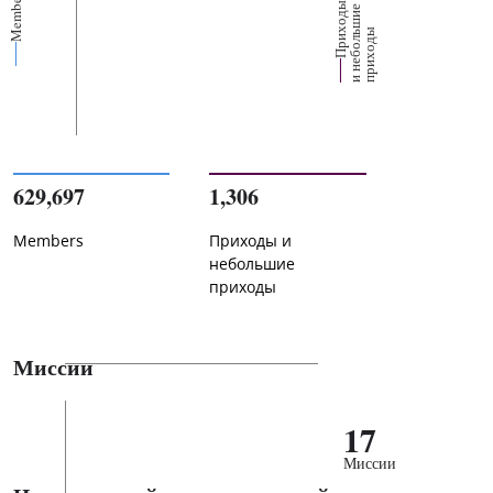
Members
П
р
и
о
д
ы
и
н
е
б
о
л
ш
и
п
р
и
х
о
д
е
х
ь
ы
629,697
1,306
Members
Приходы и
небольшие
приходы
Миссии
17
Миссии