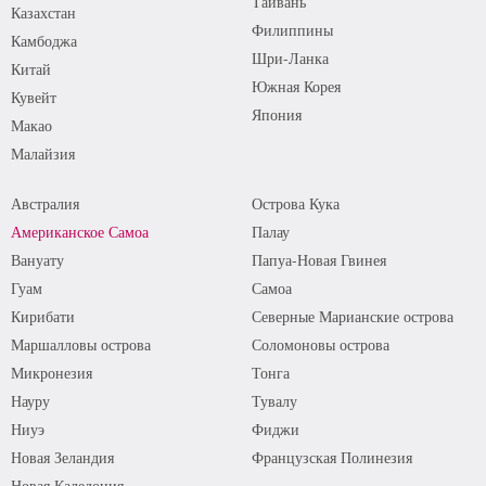
Тайвань
Казахстан
Филиппины
Камбоджа
Шри-Ланка
Китай
Южная Корея
Кувейт
Япония
Макао
Малайзия
Австралия
Острова Кука
Американское Самоа
Палау
Вануату
Папуа-Новая Гвинея
Гуам
Самоа
Кирибати
Северные Марианские острова
Маршалловы острова
Соломоновы острова
Микронезия
Тонга
Науру
Тувалу
Ниуэ
Фиджи
Новая Зеландия
Французская Полинезия
Новая Каледония