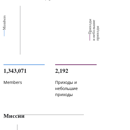
Members
П
р
и
о
д
ы
и
н
е
б
о
л
ш
и
п
р
и
х
о
д
е
х
ь
ы
1,343,071
2,192
Members
Приходы и
небольшие
приходы
Миссии