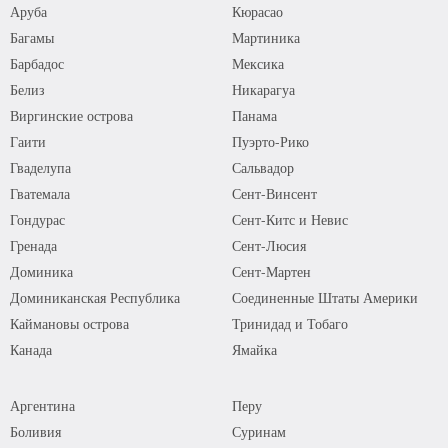
Аруба
Кюрасао
Багамы
Мартиника
Барбадос
Мексика
Белиз
Никарагуа
Виргинские острова
Панама
Гаити
Пуэрто-Рико
Гваделупа
Сальвадор
Гватемала
Сент-Винсент
Гондурас
Сент-Китс и Невис
Гренада
Сент-Люсия
Доминика
Сент-Мартен
Доминиканская Республика
Соединенные Штаты Америки
Каймановы острова
Тринидад и Тобаго
Канада
Ямайка
Аргентина
Перу
Боливия
Суринам