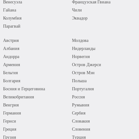
Венесуэла
Французская Гвиана
Гайана
Чили
Колумбия
Эквадор
Парагвай
Австрия
Молдова
Албания
Нидерланды
Андорра
Норвегия
Армения
Остров Джерси
Бельгия
Остров Мэн
Болгария
Польша
Босния и Герцеговина
Португалия
Великобритания
Россия
Венгрия
Румыния
Германия
Сербия
Гернси
Словакия
Греция
Словения
Грузия
Турция