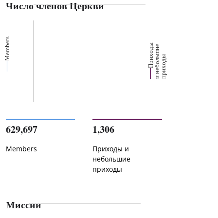
Число членов Церкви
Members
П
р
и
о
д
ы
и
н
е
б
о
л
ш
и
п
р
и
х
о
д
е
х
ь
ы
629,697
1,306
Members
Приходы и
небольшие
приходы
Миссии