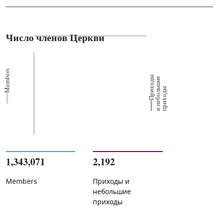
Число членов Церкви
Members
П
р
и
о
д
ы
и
н
е
б
о
л
ш
и
п
р
и
х
о
д
е
х
ь
ы
1,343,071
2,192
Members
Приходы и
небольшие
приходы