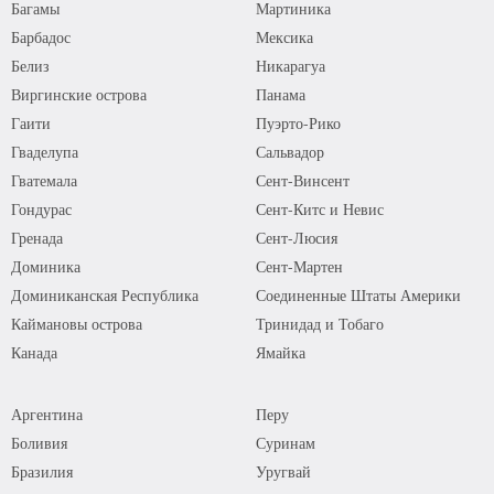
Багамы
Мартиника
Барбадос
Мексика
Белиз
Никарагуа
Виргинские острова
Панама
Гаити
Пуэрто-Рико
Гваделупа
Сальвадор
Гватемала
Сент-Винсент
Гондурас
Сент-Китс и Невис
Гренада
Сент-Люсия
Доминика
Сент-Мартен
Доминиканская Республика
Соединенные Штаты Америки
Каймановы острова
Тринидад и Тобаго
Канада
Ямайка
Аргентина
Перу
Боливия
Суринам
Бразилия
Уругвай