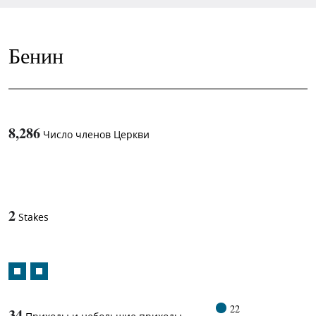
Бенин
8,286
Число членов Церкви
1
-in-
2
Stakes
22
34