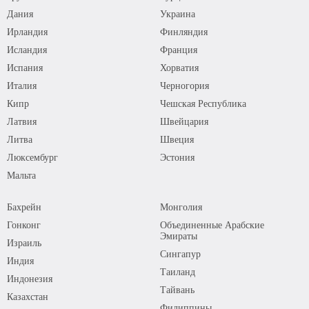
Дания
Украина
Ирландия
Финляндия
Исландия
Франция
Испания
Хорватия
Италия
Черногория
Кипр
Чешская Республика
Латвия
Швейцария
Литва
Швеция
Люксембург
Эстония
Мальта
Бахрейн
Монголия
Гонконг
Объединенные Арабские
Эмираты
Израиль
Сингапур
Индия
Таиланд
Индонезия
Тайвань
Казахстан
Филиппины