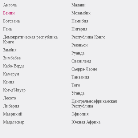
Ангола
Малави
Бенин
Мозамбик
Ботсвана
Намибия
Гана
Нигерия
Демократическая республика
Республика Конго
Конго
Реюньон
Замбия
Руанда
Зимбабве
Свазиленд
Кабо-Верде
Сьерра-Леоне
Камерун
Танзания
Кения
Того
Кот-д'Ивуар
Уганда
Лесото
Центральноафриканская
Либерия
Республика
Маврикий
Эфиопия
Мадагаскар
Южная Африка