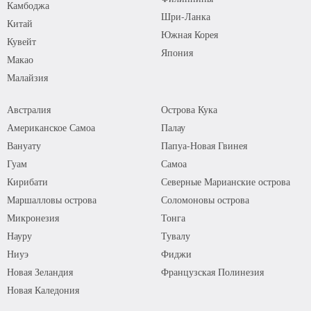
Камбоджа
Шри-Ланка
Китай
Южная Корея
Кувейт
Япония
Макао
Малайзия
Австралия
Острова Кука
Американское Самоа
Палау
Вануату
Папуа-Новая Гвинея
Гуам
Самоа
Кирибати
Северные Марианские острова
Маршалловы острова
Соломоновы острова
Микронезия
Тонга
Науру
Тувалу
Ниуэ
Фиджи
Новая Зеландия
Французская Полинезия
Новая Каледония