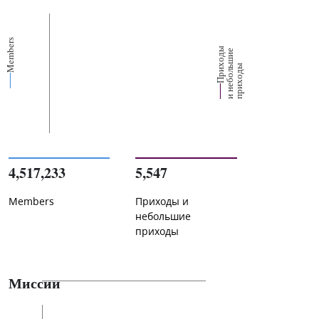
Members
П
р
и
о
д
ы
и
н
е
б
о
л
ш
и
п
р
и
х
о
д
е
х
ь
ы
4,517,233
5,547
Members
Приходы и
небольшие
приходы
Миссии