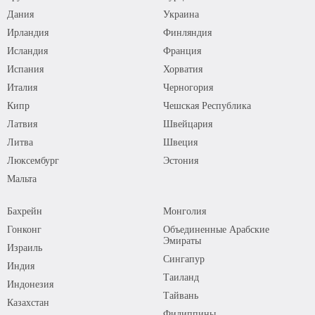
Дания
Украина
Ирландия
Финляндия
Исландия
Франция
Испания
Хорватия
Италия
Черногория
Кипр
Чешская Республика
Латвия
Швейцария
Литва
Швеция
Люксембург
Эстония
Мальта
Бахрейн
Монголия
Гонконг
Объединенные Арабские
Эмираты
Израиль
Сингапур
Индия
Таиланд
Индонезия
Тайвань
Казахстан
Филиппины