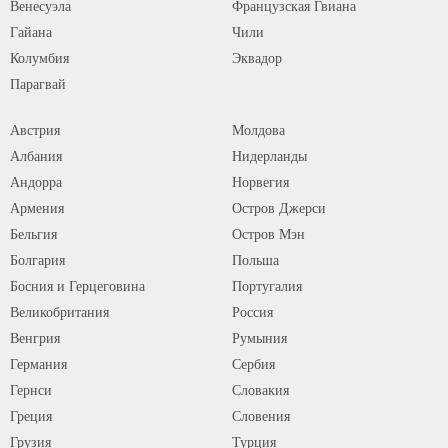
Венесуэла
Французская Гвиана
Гайана
Чили
Колумбия
Эквадор
Парагвай
Австрия
Молдова
Албания
Нидерланды
Андорра
Норвегия
Армения
Остров Джерси
Бельгия
Остров Мэн
Болгария
Польша
Босния и Герцеговина
Португалия
Великобритания
Россия
Венгрия
Румыния
Германия
Сербия
Гернси
Словакия
Греция
Словения
Грузия
Турция