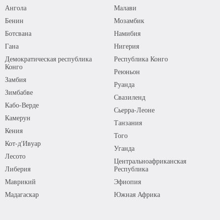
Ангола
Малави
Бенин
Мозамбик
Ботсвана
Намибия
Гана
Нигерия
Демократическая республика
Республика Конго
Конго
Реюньон
Замбия
Руанда
Зимбабве
Свазиленд
Кабо-Верде
Сьерра-Леоне
Камерун
Танзания
Кения
Того
Кот-д'Ивуар
Уганда
Лесото
Центральноафриканская
Либерия
Республика
Маврикий
Эфиопия
Мадагаскар
Южная Африка