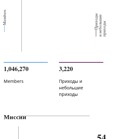
Members
П
р
и
о
д
ы
и
н
е
б
о
л
ш
и
п
р
и
х
о
д
е
х
ь
ы
1,046,270
3,220
Members
Приходы и
небольшие
приходы
Миссии
54