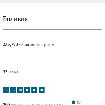
Боливия
235,773
Число членов Церкви
1
-in-
33
Stakes
10
10
10
220
290