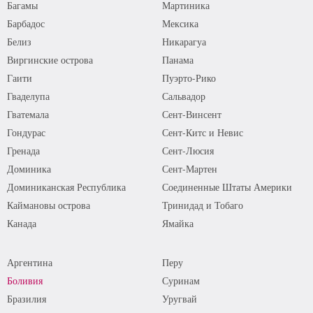
Багамы
Мартиника
Барбадос
Мексика
Белиз
Никарагуа
Виргинские острова
Панама
Гаити
Пуэрто-Рико
Гваделупа
Сальвадор
Гватемала
Сент-Винсент
Гондурас
Сент-Китс и Невис
Гренада
Сент-Люсия
Доминика
Сент-Мартен
Доминиканская Республика
Соединенные Штаты Америки
Каймановы острова
Тринидад и Тобаго
Канада
Ямайка
Аргентина
Перу
Боливия
Суринам
Бразилия
Уругвай