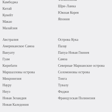
Камбоджа
Шри-Ланка
Китай
Южная Корея
Кувейт
Япония
Макао
Малайзия
Австралия
Острова Кука
Американское Самоа
Палау
Вануату
Папуа-Новая Гвинея
Гуам
Самоа
Кирибати
Северные Марианские острова
Маршалловы острова
Соломоновы острова
Микронезия
Тонга
Науру
Тувалу
Ниуэ
Фиджи
Новая Зеландия
Французская Полинезия
Новая Каледония