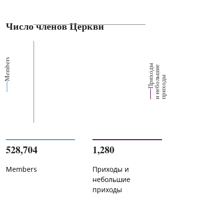
Число членов Церкви
Members
П
р
и
о
д
ы
и
н
е
б
о
л
ш
и
п
р
и
х
о
д
е
х
ь
ы
528,704
1,280
Members
Приходы и
небольшие
приходы