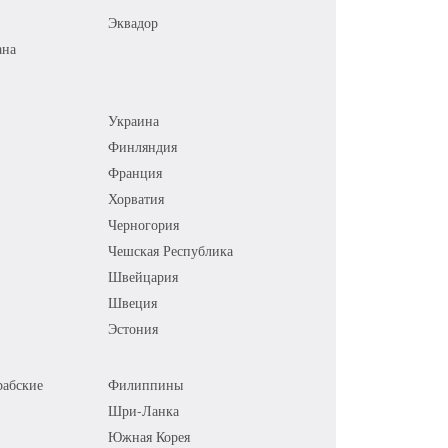
Эквадор
ана
Украина
Финляндия
Франция
Хорватия
Черногория
Чешская Республика
Швейцария
Швеция
Эстония
абские
Филиппины
Шри-Ланка
Южная Корея