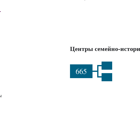
Центры семейно-истори
665
ы