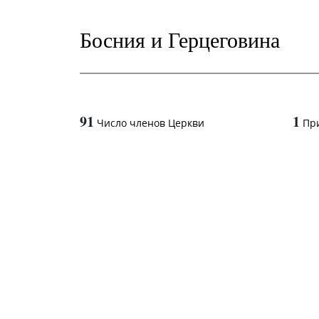
Босния и Герцеговина
91
1
Число членов Церкви
Пр
1
-in-