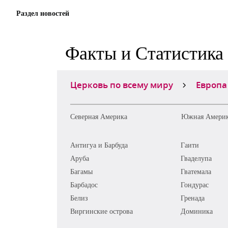
Раздел новостей
Факты и Статистика
Церковь по всему миру
Европа
Северная Америка
Южная Амери
Антигуа и Барбуда
Гаити
Аруба
Гваделупа
Багамы
Гватемала
Барбадос
Гондурас
Белиз
Гренада
Виргинские острова
Доминика