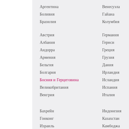
Аргентина
Венесуэла
Боливия
Гайана
Бразилия
Колумбия
Австрия
Германия
Албания
Гернси
Андорра
Греция
Армения
Грузия
Бельгия
Дания
Болгария
Ирландия
Босния и Герцеговина
Исландия
Великобритания
Испания
Венгрия
Италия
Бахрейн
Индонезия
Гонконг
Казахстан
Израиль
Камбоджа