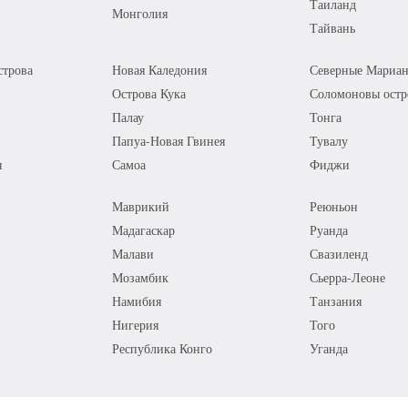
Таиланд
Монголия
Тайвань
трова
Новая Каледония
Северные Мариан
Острова Кука
Соломоновы остр
Палау
Тонга
Папуа-Новая Гвинея
Тувалу
я
Самоа
Фиджи
Маврикий
Реюньон
Мадагаскар
Руанда
Малави
Свазиленд
Мозамбик
Сьерра-Леоне
Намибия
Танзания
Нигерия
Того
Республика Конго
Уганда