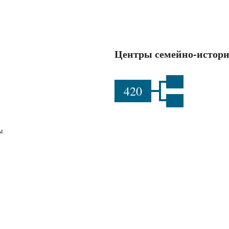
Центры семейно-истори
420
ы