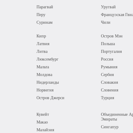
Парагвай
Уругвай
Перу
Французская Гви
Суринам
Чили
Кипр
Остров Мэн
Латвия
Польша
Литва
Португалия
Люксембург
Россия
Мальта
Румыния
Молдова
Сербия
Нидерланды
Словакия
Норвегия
Словения
Остров Джерси
Турция
Кувейт
Объединенные Ар
Эмираты
Макао
Сингапур
Малайзия