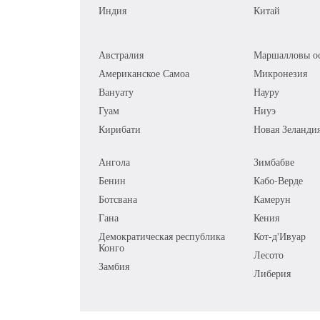
Индия
Китай
Австралия
Маршалловы ос
Американское Самоа
Микронезия
Вануату
Науру
Гуам
Ниуэ
Кирибати
Новая Зеланди
Ангола
Зимбабве
Бенин
Кабо-Верде
Ботсвана
Камерун
Гана
Кения
Демократическая республика
Кот-д'Ивуар
Конго
Лесото
Замбия
Либерия