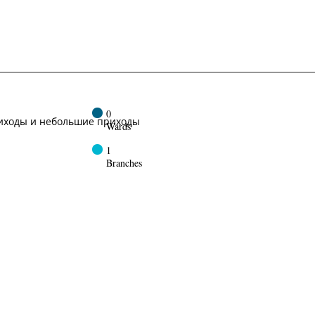
0
иходы и небольшие приходы
Wards
1
Branches