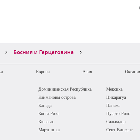
Босния и Герцеговина
ка
Европа
Азия
Океания
Доминиканская Республика
Мексика
Каймановы острова
Никарагуа
Канада
Панама
Коста-Рика
Пуэрто-Рико
Кюрасао
Сальвадор
Мартиника
Сент-Винсент