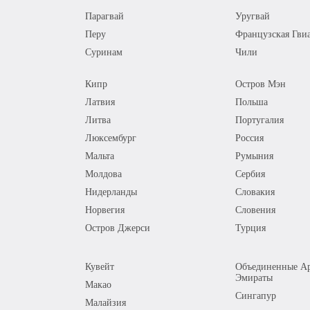
Парагвай
Уругвай
Перу
Французская Гви
Суринам
Чили
Кипр
Остров Мэн
Латвия
Польша
Литва
Португалия
Люксембург
Россия
Мальта
Румыния
Молдова
Сербия
Нидерланды
Словакия
Норвегия
Словения
Остров Джерси
Турция
Кувейт
Объединенные Ар
Эмираты
Макао
Сингапур
Малайзия