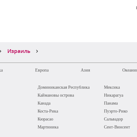
Израиль
ка
Европа
Азия
Океания
Доминиканская Республика
Мексика
Каймановы острова
Никарагуа
Канада
Панама
Коста-Рика
Пуэрто-Рико
Кюрасао
Сальвадор
Мартиника
Сент-Винсент