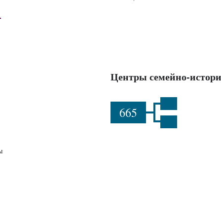
Центры семейно-истори
665
ы