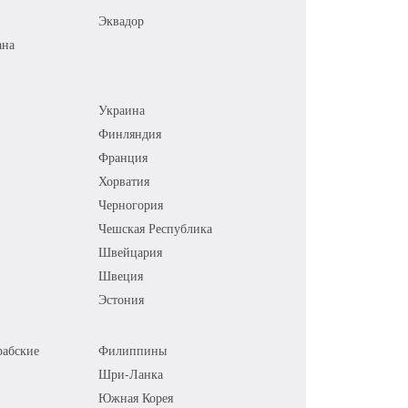
Эквадор
ана
Украина
Финляндия
Франция
Хорватия
Черногория
Чешская Республика
Швейцария
Швеция
Эстония
абские
Филиппины
Шри-Ланка
Южная Корея