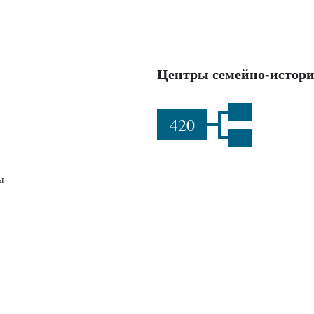
Центры семейно-истори
420
ы