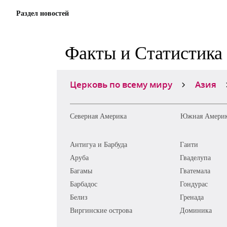
Раздел новостей
Факты и Статистика
Церковь по всему миру
Азия
Северная Америка
Южная Амери
Антигуа и Барбуда
Гаити
Аруба
Гваделупа
Багамы
Гватемала
Барбадос
Гондурас
Белиз
Гренада
Виргинские острова
Доминика