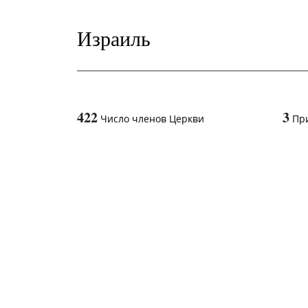
Израиль
422
3
Число членов Церкви
Пр
1
-in-