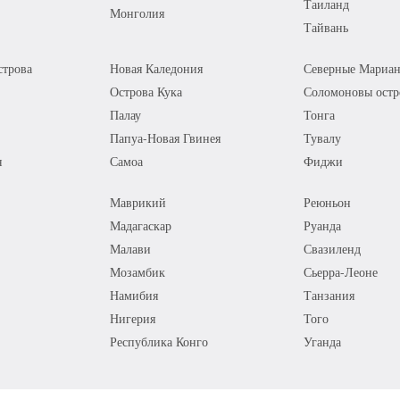
Таиланд
Монголия
Тайвань
трова
Новая Каледония
Северные Мариан
Острова Кука
Соломоновы остр
Палау
Тонга
Папуа-Новая Гвинея
Тувалу
я
Самоа
Фиджи
Маврикий
Реюньон
Мадагаскар
Руанда
Малави
Свазиленд
Мозамбик
Сьерра-Леоне
Намибия
Танзания
Нигерия
Того
Республика Конго
Уганда