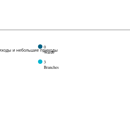
0
иходы и небольшие приходы
Wards
3
Branches