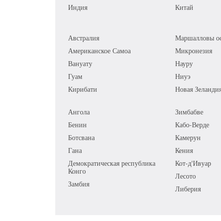
Индия
Китай
Австралия
Маршалловы ос
Американское Самоа
Микронезия
Вануату
Науру
Гуам
Ниуэ
Кирибати
Новая Зеланди
Ангола
Зимбабве
Бенин
Кабо-Верде
Ботсвана
Камерун
Гана
Кения
Демократическая республика
Кот-д'Ивуар
Конго
Лесото
Замбия
Либерия