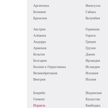
Аргентина
Венесуэла
Боливия
Гайана
Бразилия
Колумбия
Австрия
Германия
Албания
Гернси
Андорра
Греция
Армения
Грузия
Бельгия
Дания
Болгария
Ирландия
Босния и Герцеговина
Исландия
Великобритания
Испания
Венгрия
Италия
Бахрейн
Индонезия
Гонконг
Казахстан
Израиль
Камбоджа