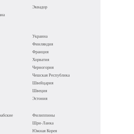
Эквадор
ана
Украина
Финляндия
Франция
Хорватия
Черногория
Чешская Республика
Швейцария
Швеция
Эстония
абские
Филиппины
Шри-Ланка
Южная Корея