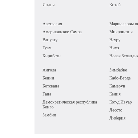
Индия
Китай
Австралия
Маршалловы ос
Американское Самоа
Микронезия
Вануату
Науру
Гуам
Ниуэ
Кирибати
Новая Зеланди
Ангола
Зимбабве
Бенин
Кабо-Верде
Ботсвана
Камерун
Гана
Кения
Демократическая республика
Кот-д'Ивуар
Конго
Лесото
Замбия
Либерия