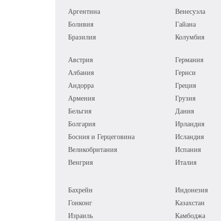
Аргентина
Венесуэла
Боливия
Гайана
Бразилия
Колумбия
Австрия
Германия
Албания
Гернси
Андорра
Греция
Армения
Грузия
Бельгия
Дания
Болгария
Ирландия
Босния и Герцеговина
Исландия
Великобритания
Испания
Венгрия
Италия
Бахрейн
Индонезия
Гонконг
Казахстан
Израиль
Камбоджа