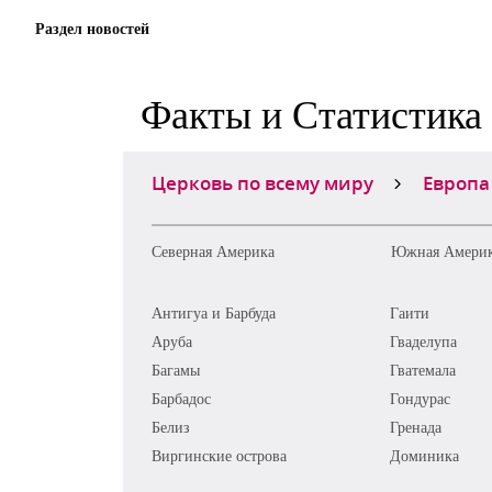
Раздел новостей
Факты и Статистика
Церковь по всему миру
Европа
Северная Америка
Южная Амери
Антигуа и Барбуда
Гаити
Аруба
Гваделупа
Багамы
Гватемала
Барбадос
Гондурас
Белиз
Гренада
Виргинские острова
Доминика