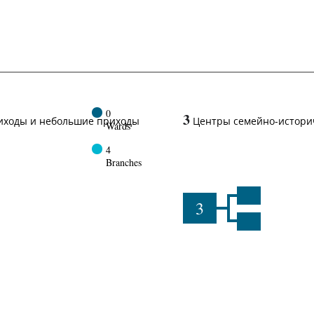
0
3
иходы и небольшие приходы
Центры семейно-истори
Wards
4
Branches
3