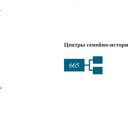
Центры семейно-истори
665
ы