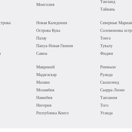
Таиланд
Монголия
Тайвань
трова
Новая Каледония
Северные Мариан
Острова Кука
Соломоновы остр
Палау
Тонга
Папуа-Новая Гвинея
Тувалу
я
Самоа
Фиджи
Маврикий
Реюньон
Мадагаскар
Руанда
Малави
Свазиленд
Мозамбик
Сьерра-Леоне
Намибия
Танзания
Нигерия
Того
Республика Конго
Уганда