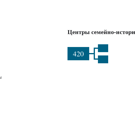
Центры семейно-истори
420
ы