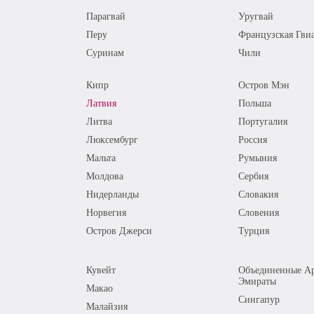
Парагвай
Уругвай
Перу
Французская Гви
Суринам
Чили
Кипр
Остров Мэн
Латвия
Польша
Литва
Португалия
Люксембург
Россия
Мальта
Румыния
Молдова
Сербия
Нидерланды
Словакия
Норвегия
Словения
Остров Джерси
Турция
Кувейт
Объединенные Ар
Эмираты
Макао
Сингапур
Малайзия