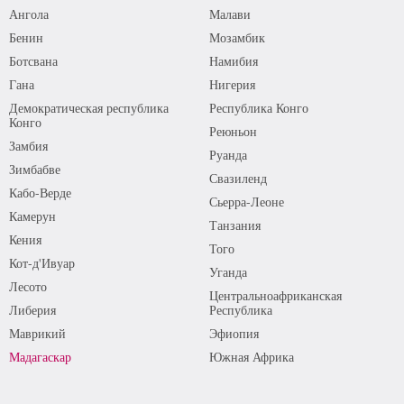
Ангола
Малави
Бенин
Мозамбик
Ботсвана
Намибия
Гана
Нигерия
Демократическая республика
Республика Конго
Конго
Реюньон
Замбия
Руанда
Зимбабве
Свазиленд
Кабо-Верде
Сьерра-Леоне
Камерун
Танзания
Кения
Того
Кот-д'Ивуар
Уганда
Лесото
Центральноафриканская
Либерия
Республика
Маврикий
Эфиопия
Мадагаскар
Южная Африка