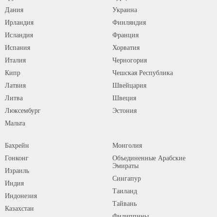
Дания
Украина
Ирландия
Финляндия
Исландия
Франция
Испания
Хорватия
Италия
Черногория
Кипр
Чешская Республика
Латвия
Швейцария
Литва
Швеция
Люксембург
Эстония
Мальта
Бахрейн
Монголия
Гонконг
Объединенные Арабские
Эмираты
Израиль
Сингапур
Индия
Таиланд
Индонезия
Тайвань
Казахстан
Филиппины