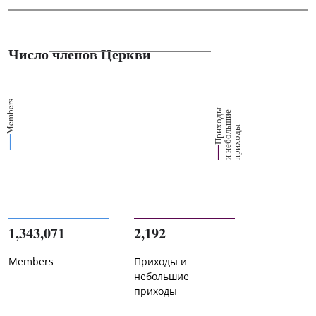
Число членов Церкви
Members
П
р
и
о
д
ы
и
н
е
б
о
л
ш
и
п
р
и
х
о
д
е
х
ь
ы
1,343,071
2,192
Members
Приходы и
небольшие
приходы