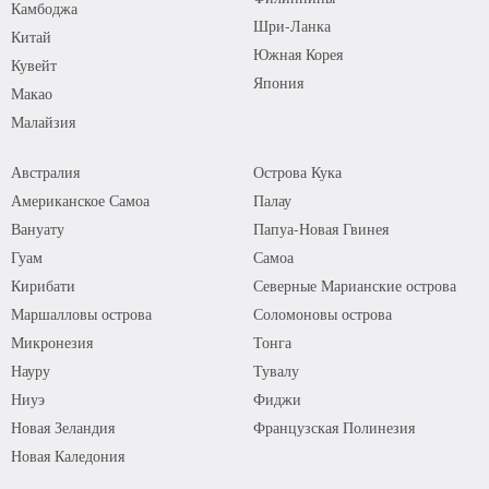
Камбоджа
Шри-Ланка
Китай
Южная Корея
Кувейт
Япония
Макао
Малайзия
Австралия
Острова Кука
Американское Самоа
Палау
Вануату
Папуа-Новая Гвинея
Гуам
Самоа
Кирибати
Северные Марианские острова
Маршалловы острова
Соломоновы острова
Микронезия
Тонга
Науру
Тувалу
Ниуэ
Фиджи
Новая Зеландия
Французская Полинезия
Новая Каледония