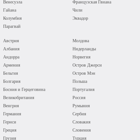
Венесуэла
Французская Гвиана
Гайана
Чили
Колумбия
Эквадор
Парагвай
Австрия
Молдова
Албания
Нидерланды
Андорра
Норвегия
Армения
Остров Джерси
Бельгия
Остров Мэн
Болгария
Польша
Босния и Герцеговина
Португалия
Великобритания
Россия
Венгрия
Румыния
Германия
Сербия
Гернси
Словакия
Греция
Словения
Грузия
Турция