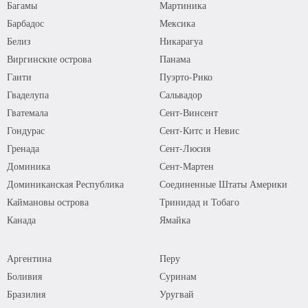
Багамы
Мартиника
Барбадос
Мексика
Белиз
Никарагуа
Виргинские острова
Панама
Гаити
Пуэрто-Рико
Гваделупа
Сальвадор
Гватемала
Сент-Винсент
Гондурас
Сент-Китс и Невис
Гренада
Сент-Люсия
Доминика
Сент-Мартен
Доминиканская Республика
Соединенные Штаты Америки
Каймановы острова
Тринидад и Тобаго
Канада
Ямайка
Аргентина
Перу
Боливия
Суринам
Бразилия
Уругвай