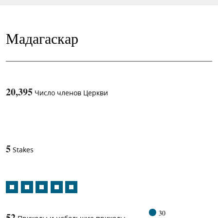
Мадагаскар
20,395
Число членов Церкви
1
-in-
5
Stakes
30
52