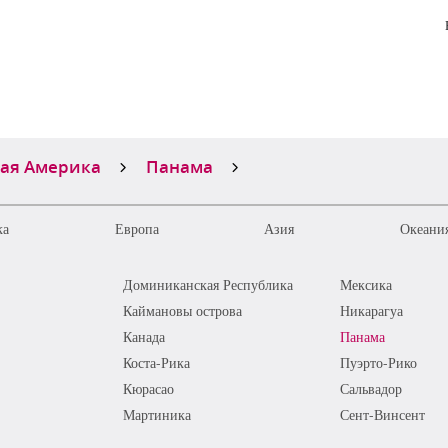
ая Америка
Панама
ка
Европа
Азия
Океания
Доминиканская Республика
Мексика
Каймановы острова
Никарагуа
Канада
Панама
Коста-Рика
Пуэрто-Рико
Кюрасао
Сальвадор
Мартиника
Сент-Винсент