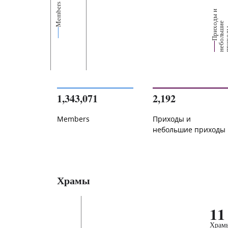
Members
П
р
и
о
д
ы
и
н
е
б
о
л
ь
и
п
р
и
х
о
д
е
1,343,071
2,192
Members
Приходы и
небольшие приходы
Храмы
11
Храм