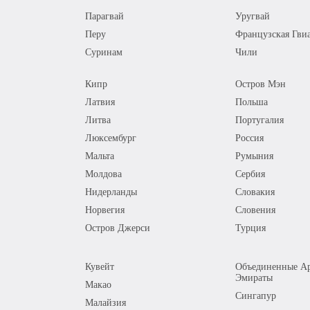
Парагвай
Уругвай
Перу
Французская Гви
Суринам
Чили
Кипр
Остров Мэн
Латвия
Польша
Литва
Португалия
Люксембург
Россия
Мальта
Румыния
Молдова
Сербия
Нидерланды
Словакия
Норвегия
Словения
Остров Джерси
Турция
Кувейт
Объединенные Ар
Эмираты
Макао
Сингапур
Малайзия