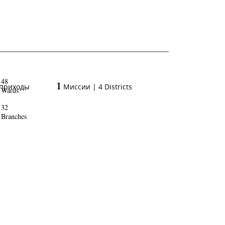
48
1
 приходы
Миссии
|
4
Districts
Wards
32
Branches