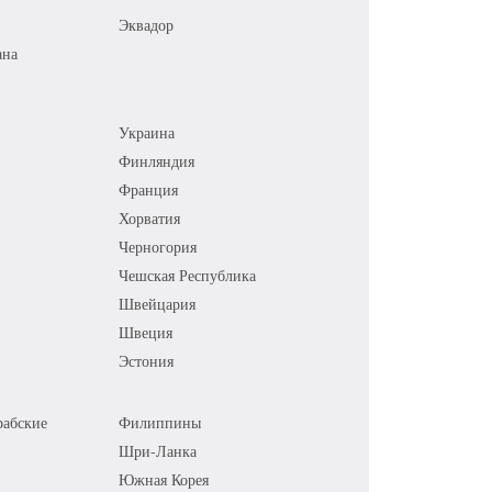
Эквадор
ана
Украина
Финляндия
Франция
Хорватия
Черногория
Чешская Республика
Швейцария
Швеция
Эстония
абские
Филиппины
Шри-Ланка
Южная Корея