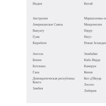
Индия
Китай
Австралия
Маршалловы ос
Американское Самоа
Микронезия
Вануату
Науру
Гуам
Ниуэ
Кирибати
Новая Зеланди
Ангола
Зимбабве
Бенин
Кабо-Верде
Ботсвана
Камерун
Гана
Кения
Демократическая республика
Кот-д'Ивуар
Конго
Лесото
Замбия
Либерия