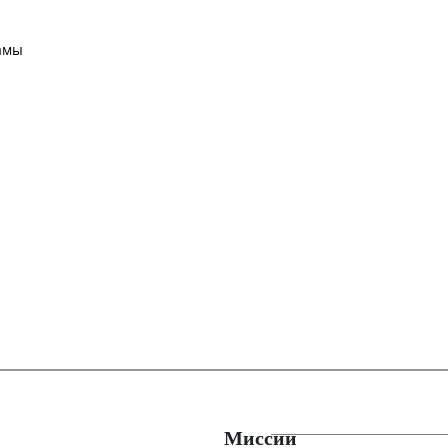
амы
Миссии