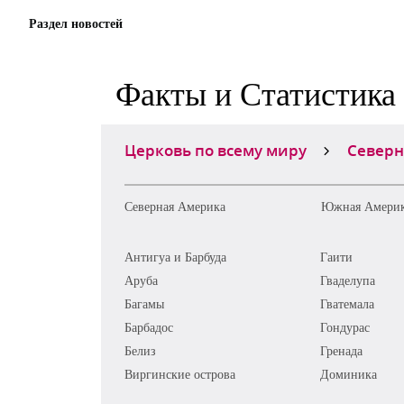
Раздел новостей
Факты и Статистика
Церковь по всему миру
Северн
Северная Америка
Южная Амери
Антигуа и Барбуда
Гаити
Аруба
Гваделупа
Багамы
Гватемала
Барбадос
Гондурас
Белиз
Гренада
Виргинские острова
Доминика