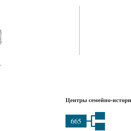
х
ш
ы
Центры семейно-истори
665