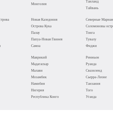
Таиланд
Монголия
Тайвань
трова
Новая Каледония
Северные Мариан
Острова Кука
Соломоновы остр
Палау
Тонга
Папуа-Новая Гвинея
Тувалу
я
Самоа
Фиджи
Маврикий
Реюньон
Мадагаскар
Руанда
Малави
Свазиленд
Мозамбик
Сьерра-Леоне
Намибия
Танзания
Нигерия
Того
Республика Конго
Уганда