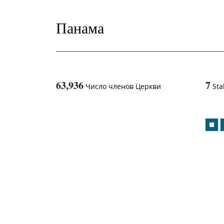
Панама
63,936
7
Число членов Церкви
Sta
1
-in-