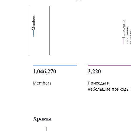
Members
П
р
и
о
д
ы
и
н
е
б
о
л
ь
и
п
р
и
х
о
д
е
1,046,270
3,220
Members
Приходы и
небольшие приходы
Храмы