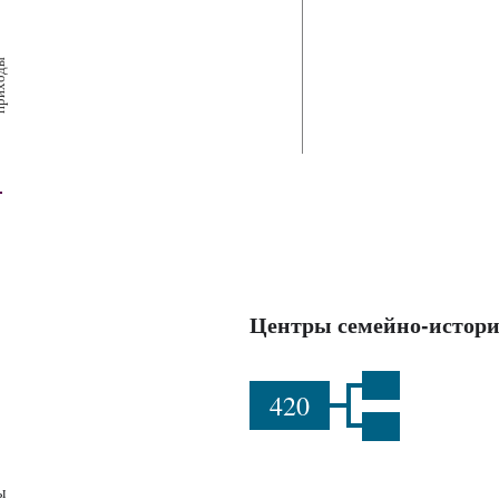
х
ш
ы
Центры семейно-истори
420
ы