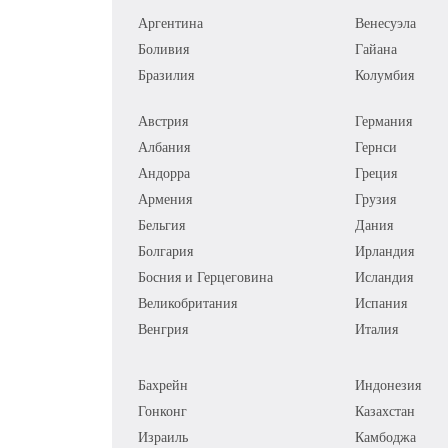
Аргентина
Венесуэла
Боливия
Гайана
Бразилия
Колумбия
Австрия
Германия
Албания
Гернси
Андорра
Греция
Армения
Грузия
Бельгия
Дания
Болгария
Ирландия
Босния и Герцеговина
Исландия
Великобритания
Испания
Венгрия
Италия
Бахрейн
Индонезия
Гонконг
Казахстан
Израиль
Камбоджа