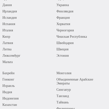
Дания
Украина
Ирландия
Финляндия
Исландия
Франция
Испания
Хорватия
Италия
Черногория
Кипр
Чешская Республика
Латвия
Швейцария
Литва
Швеция
Люксембург
Эстония
Мальта
Бахрейн
Монголия
Гонконг
Объединенные Арабские
Эмираты
Израиль
Сингапур
Индия
Таиланд
Индонезия
Тайвань
Казахстан
Филиппины