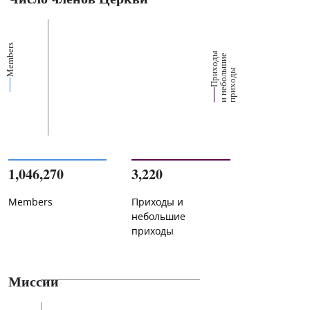
Members
П
р
и
о
д
ы
и
н
е
б
о
л
ш
и
п
р
и
х
о
д
е
х
ь
ы
1,046,270
3,220
Members
Приходы и
небольшие
приходы
Миссии