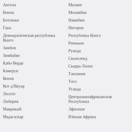
Ангола
Малави
Бенин
Мозамбик
Ботсвана
Намибия
Гана
Нигерия
Демократическая республика
Республика Конго
Конго
Реюньон
Замбия
Руанда
Зимбабве
Свазиленд
Кабо-Верде
Сьерра-Леоне
Камерун
Танзания
Кения
Того
Кот-д'Ивуар
Уганда
Лесото
Центральноафриканская
Либерия
Республика
Маврикий
Эфиопия
Мадагаскар
Южная Африка