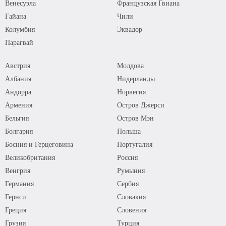
Венесуэла
Французская Гвиана
Гайана
Чили
Колумбия
Эквадор
Парагвай
Австрия
Молдова
Албания
Нидерланды
Андорра
Норвегия
Армения
Остров Джерси
Бельгия
Остров Мэн
Болгария
Польша
Босния и Герцеговина
Португалия
Великобритания
Россия
Венгрия
Румыния
Германия
Сербия
Гернси
Словакия
Греция
Словения
Грузия
Турция