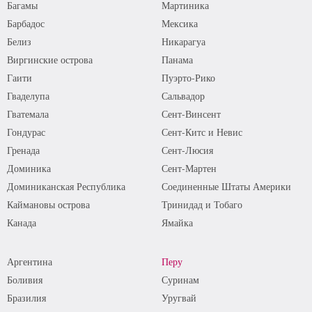
Багамы
Мартиника
Барбадос
Мексика
Белиз
Никарагуа
Виргинские острова
Панама
Гаити
Пуэрто-Рико
Гваделупа
Сальвадор
Гватемала
Сент-Винсент
Гондурас
Сент-Китс и Невис
Гренада
Сент-Люсия
Доминика
Сент-Мартен
Доминиканская Республика
Соединенные Штаты Америки
Каймановы острова
Тринидад и Тобаго
Канада
Ямайка
Аргентина
Перу
Боливия
Суринам
Бразилия
Уругвай