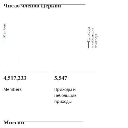
Число членов Церкви
Members
П
р
и
о
д
ы
и
н
е
б
о
л
ш
и
п
р
и
х
о
д
е
х
ь
ы
4,517,233
5,547
Members
Приходы и
небольшие
приходы
Миссии