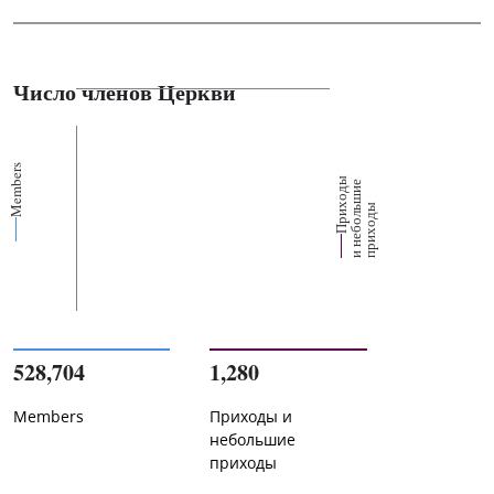
Число членов Церкви
Members
П
р
и
о
д
ы
и
н
е
б
о
л
ш
и
п
р
и
х
о
д
е
х
ь
ы
528,704
1,280
Members
Приходы и
небольшие
приходы