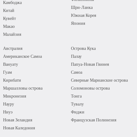
Камбоджа
Шри-Ланка
Китай
Южная Корея
Кувейт
Япония
Макао
Малайзия
Австралия
Острова Кука
Американское Самоа
Палау
Вануату
Папуа-Новая Гвинея
Гуам
Самоа
Кирибати
Северные Марианские острова
Маршалловы острова
Соломоновы острова
Микронезия
Тонга
Науру
Тувалу
Ниуэ
Фиджи
Новая Зеландия
Французская Полинезия
Новая Каледония