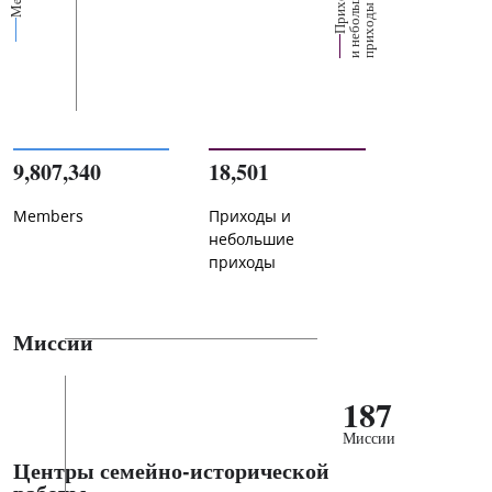
П
р
и
о
д
ы
и
н
е
б
о
л
ш
и
п
р
и
х
о
д
е
х
ь
ы
9,807,340
18,501
Members
Приходы и
небольшие
приходы
Миссии
187
Миссии
Центры семейно-исторической