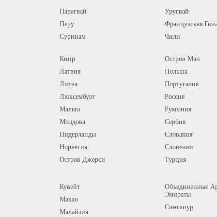
Парагвай
Уругвай
Перу
Французская Гви
Суринам
Чили
Кипр
Остров Мэн
Латвия
Польша
Литва
Португалия
Люксембург
Россия
Мальта
Румыния
Молдова
Сербия
Нидерланды
Словакия
Норвегия
Словения
Остров Джерси
Турция
Кувейт
Объединенные Ар
Эмираты
Макао
Сингапур
Малайзия