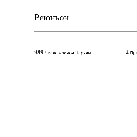
Реюньон
989
4
Число членов Церкви
Пр
1
-in-