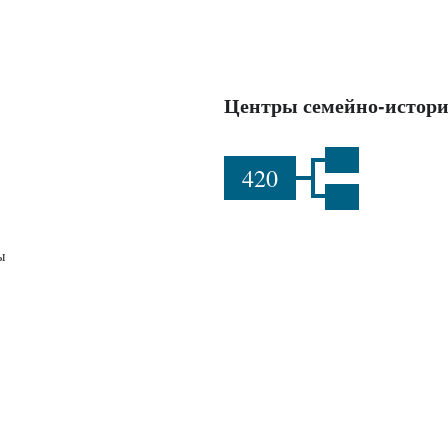
Центры семейно-истори
420
ы