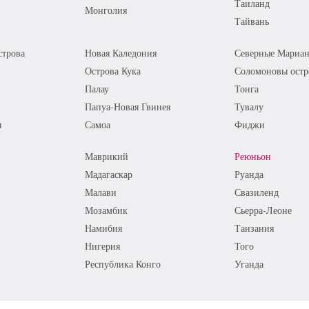
Таиланд
Монголия
Тайвань
трова
Новая Каледония
Северные Мариан
Острова Кука
Соломоновы остр
Палау
Тонга
Папуа-Новая Гвинея
Тувалу
я
Самоа
Фиджи
Маврикий
Реюньон
Мадагаскар
Руанда
Малави
Свазиленд
Мозамбик
Сьерра-Леоне
Намибия
Танзания
Нигерия
Того
Республика Конго
Уганда