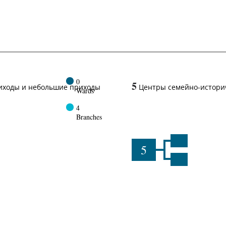
0
5
иходы и небольшие приходы
Центры семейно-истори
Wards
4
Branches
5