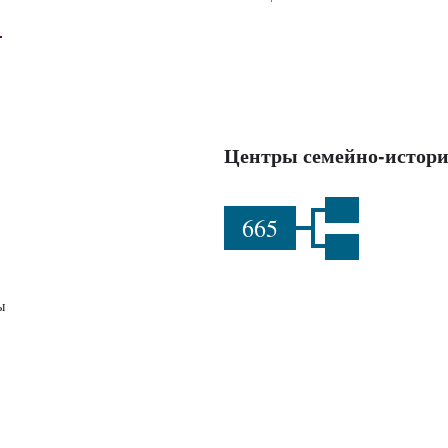
Центры семейно-истори
665
ы