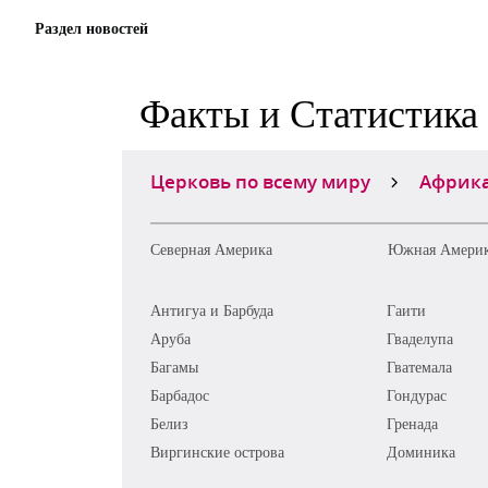
Раздел новостей
Факты и Статистика
Церковь по всему миру
Африк
Северная Америка
Южная Амери
Антигуа и Барбуда
Гаити
Аруба
Гваделупа
Багамы
Гватемала
Барбадос
Гондурас
Белиз
Гренада
Виргинские острова
Доминика