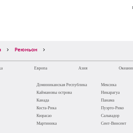
а
Реюньон
ка
Европа
Азия
Океания
Доминиканская Республика
Мексика
Каймановы острова
Никарагуа
Канада
Панама
Коста-Рика
Пуэрто-Рико
Кюрасао
Сальвадор
Мартиника
Сент-Винсент