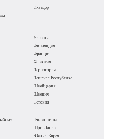
Эквадор
ана
Украина
Финляндия
Франция
Хорватия
Черногория
Чешская Республика
Швейцария
Швеция
Эстония
абские
Филиппины
Шри-Ланка
Южная Корея