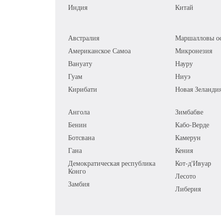
Индия
Китай
Австралия
Маршалловы ос
Американское Самоа
Микронезия
Вануату
Науру
Гуам
Ниуэ
Кирибати
Новая Зеланди
Ангола
Зимбабве
Бенин
Кабо-Верде
Ботсвана
Камерун
Гана
Кения
Демократическая республика
Кот-д'Ивуар
Конго
Лесото
Замбия
Либерия