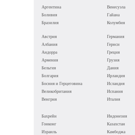
Аргентина
Венесуэла
Боливия
Гайана
Бразилия
Колумбия
Австрия
Германия
Албания
Гернси
Андорра
Греция
Армения
Грузия
Бельгия
Дания
Болгария
Ирландия
Босния и Герцеговина
Исландия
Великобритания
Испания
Венгрия
Италия
Бахрейн
Индонезия
Гонконг
Казахстан
Израиль
Камбоджа