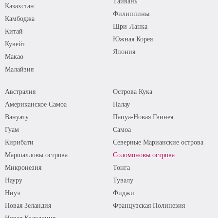
Тайвань
Казахстан
Филиппины
Камбоджа
Шри-Ланка
Китай
Южная Корея
Кувейт
Япония
Макао
Малайзия
Австралия
Острова Кука
Американское Самоа
Палау
Вануату
Папуа-Новая Гвинея
Гуам
Самоа
Кирибати
Северные Марианские острова
Маршалловы острова
Соломоновы острова
Микронезия
Тонга
Науру
Тувалу
Ниуэ
Фиджи
Новая Зеландия
Французская Полинезия
Новая Каледония