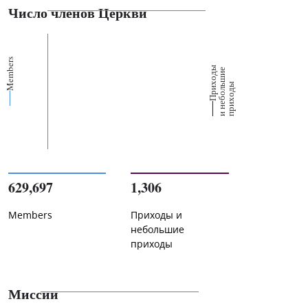
Число членов Церкви
Members
П
р
и
о
д
ы
и
н
е
б
о
л
ш
и
п
р
и
х
о
д
е
х
ь
ы
629,697
1,306
Members
Приходы и
небольшие
приходы
Миссии