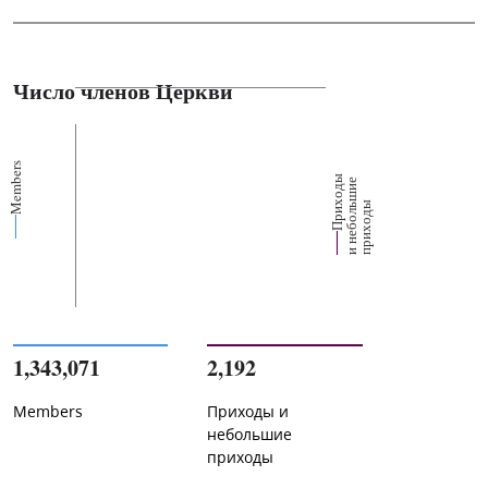
Число членов Церкви
Members
П
р
и
о
д
ы
и
н
е
б
о
л
ш
и
п
р
и
х
о
д
е
х
ь
ы
1,343,071
2,192
Members
Приходы и
небольшие
приходы