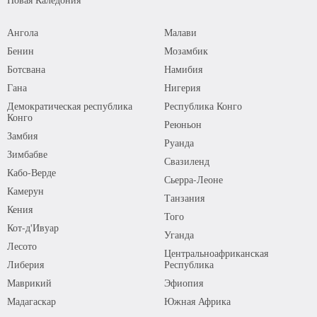
Ангола
Малави
Бенин
Мозамбик
Ботсвана
Намибия
Гана
Нигерия
Демократическая республика
Республика Конго
Конго
Реюньон
Замбия
Руанда
Зимбабве
Свазиленд
Кабо-Верде
Сьерра-Леоне
Камерун
Танзания
Кения
Того
Кот-д'Ивуар
Уганда
Лесото
Центральноафриканская
Либерия
Республика
Маврикий
Эфиопия
Мадагаскар
Южная Африка