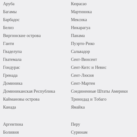
Аруба
Кюрасао
Багамы
Мартиника
Барбадос
Мексика
Белиз
Никарагуа
Виргинские острова
Панама
Гаити
Пуэрто-Рико
Гваделупа
Сальвадор
Гватемала
Сент-Винсент
Гондурас
Сент-Китс и Невис
Гренада
Сент-Люсия
Доминика
Сент-Мартен
Доминиканская Республика
Соединенные Штаты Америки
Каймановы острова
Тринидад и Тобаго
Канада
Ямайка
Аргентина
Перу
Боливия
Суринам