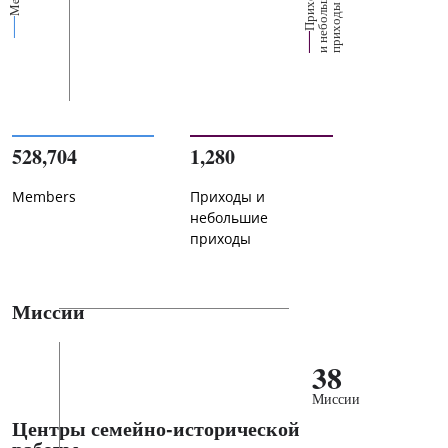
П
р
и
о
д
ы
и
н
е
б
о
л
ш
и
п
р
и
х
о
д
е
х
ь
ы
528,704
1,280
Members
Приходы и
небольшие
приходы
Миссии
38
Миссии
Центры семейно-исторической