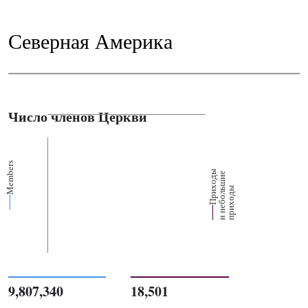
Северная Америка
Число членов Церкви
Members
П
р
и
о
д
ы
и
н
е
б
о
л
ш
и
п
р
и
х
о
д
е
х
ь
ы
9,807,340
18,501