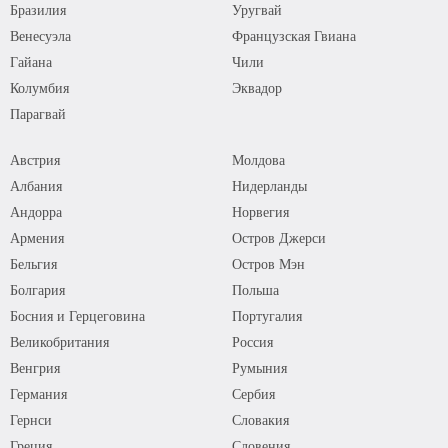
Бразилия
Уругвай
Венесуэла
Французская Гвиана
Гайана
Чили
Колумбия
Эквадор
Парагвай
Австрия
Молдова
Албания
Нидерланды
Андорра
Норвегия
Армения
Остров Джерси
Бельгия
Остров Мэн
Болгария
Польша
Босния и Герцеговина
Португалия
Великобритания
Россия
Венгрия
Румыния
Германия
Сербия
Гернси
Словакия
Греция
Словения