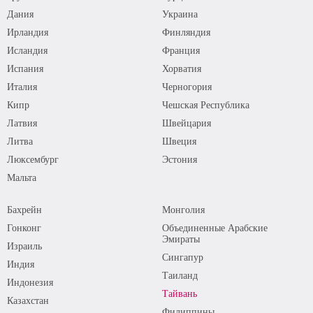
Дания
Украина
Ирландия
Финляндия
Исландия
Франция
Испания
Хорватия
Италия
Черногория
Кипр
Чешская Республика
Латвия
Швейцария
Литва
Швеция
Люксембург
Эстония
Мальта
Бахрейн
Монголия
Гонконг
Объединенные Арабские
Эмираты
Израиль
Сингапур
Индия
Таиланд
Индонезия
Тайвань
Казахстан
Филиппины