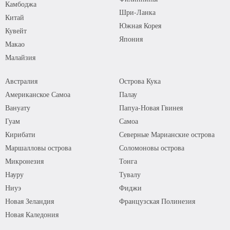
Камбоджа
Шри-Ланка
Китай
Южная Корея
Кувейт
Япония
Макао
Малайзия
Австралия
Острова Кука
Американское Самоа
Палау
Вануату
Папуа-Новая Гвинея
Гуам
Самоа
Кирибати
Северные Марианские острова
Маршалловы острова
Соломоновы острова
Микронезия
Тонга
Науру
Тувалу
Ниуэ
Фиджи
Новая Зеландия
Французская Полинезия
Новая Каледония