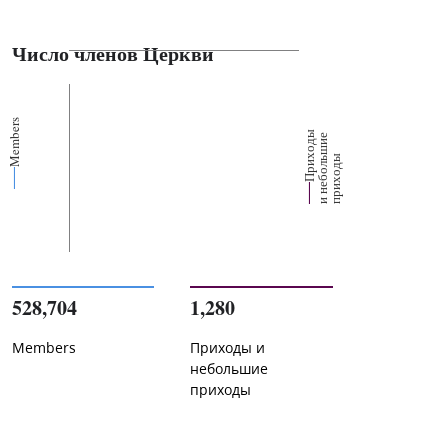
Число членов Церкви
Members
П
р
и
о
д
ы
и
н
е
б
о
л
ш
и
п
р
и
х
о
д
е
х
ь
ы
528,704
1,280
Members
Приходы и
небольшие
приходы