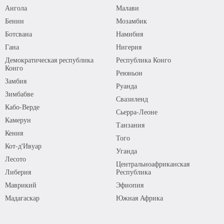
Ангола
Малави
Бенин
Мозамбик
Ботсвана
Намибия
Гана
Нигерия
Демократическая республика
Республика Конго
Конго
Реюньон
Замбия
Руанда
Зимбабве
Свазиленд
Кабо-Верде
Сьерра-Леоне
Камерун
Танзания
Кения
Того
Кот-д'Ивуар
Уганда
Лесото
Центральноафриканская
Либерия
Республика
Маврикий
Эфиопия
Мадагаскар
Южная Африка