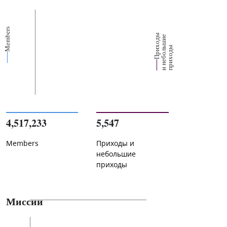
Members
П
р
и
о
д
ы
и
н
е
б
о
л
ш
и
п
р
и
х
о
д
е
х
ь
ы
4,517,233
5,547
Members
Приходы и
небольшие
приходы
Миссии