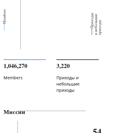
Members
П
р
и
о
д
ы
и
н
е
б
о
л
ш
и
п
р
и
х
о
д
е
х
ь
ы
1,046,270
3,220
Members
Приходы и
небольшие
приходы
Миссии
54