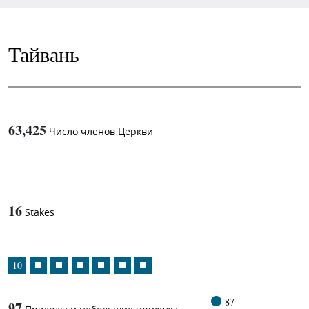
Тайвань
63,425
Число членов Церкви
1
-in-
16
Stakes
10
87
97