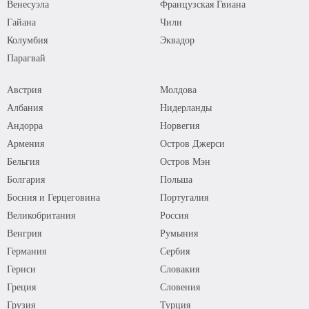
Венесуэла
Французская Гвиана
Гайана
Чили
Колумбия
Эквадор
Парагвай
Австрия
Молдова
Албания
Нидерланды
Андорра
Норвегия
Армения
Остров Джерси
Бельгия
Остров Мэн
Болгария
Польша
Босния и Герцеговина
Португалия
Великобритания
Россия
Венгрия
Румыния
Германия
Сербия
Гернси
Словакия
Греция
Словения
Грузия
Турция