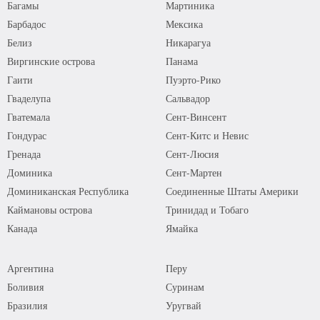
Багамы
Мартиника
Барбадос
Мексика
Белиз
Никарагуа
Виргинские острова
Панама
Гаити
Пуэрто-Рико
Гваделупа
Сальвадор
Гватемала
Сент-Винсент
Гондурас
Сент-Китс и Невис
Гренада
Сент-Люсия
Доминика
Сент-Мартен
Доминиканская Республика
Соединенные Штаты Америки
Каймановы острова
Тринидад и Тобаго
Канада
Ямайка
Аргентина
Перу
Боливия
Суринам
Бразилия
Уругвай