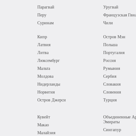
Парагвай
Уругвай
Перу
Французская Гви
Суринам
Чили
Кипр
Остров Мэн
Латвия
Польша
Литва
Португалия
Люксембург
Россия
Мальта
Румыния
Молдова
Сербия
Нидерланды
Словакия
Норвегия
Словения
Остров Джерси
Турция
Кувейт
Объединенные Ар
Эмираты
Макао
Сингапур
Малайзия