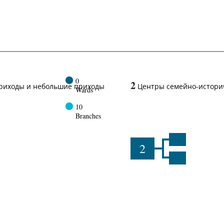
0
2
риходы и небольшие приходы
Центры семейно-истори
Wards
10
Branches
2