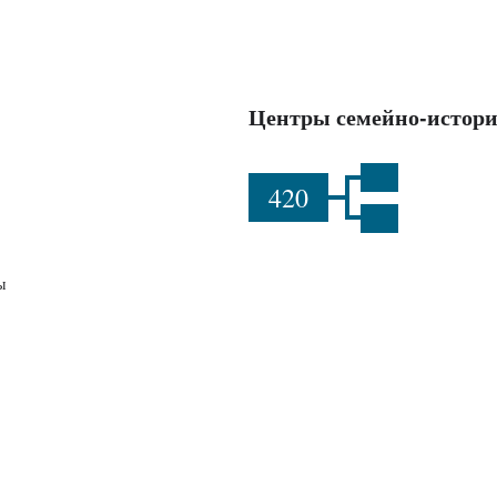
Центры семейно-истори
420
ы