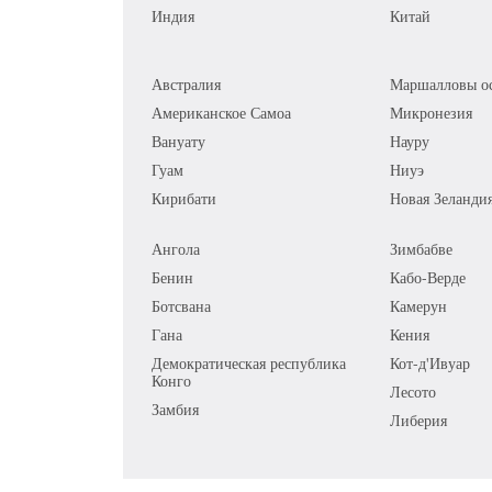
Индия
Китай
Австралия
Маршалловы ос
Американское Самоа
Микронезия
Вануату
Науру
Гуам
Ниуэ
Кирибати
Новая Зеланди
Ангола
Зимбабве
Бенин
Кабо-Верде
Ботсвана
Камерун
Гана
Кения
Демократическая республика
Кот-д'Ивуар
Конго
Лесото
Замбия
Либерия