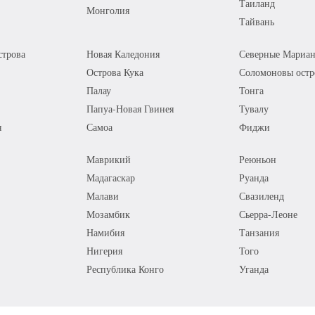
Таиланд
Монголия
Тайвань
трова
Новая Каледония
Северные Мариан
Острова Кука
Соломоновы остр
Палау
Тонга
Папуа-Новая Гвинея
Тувалу
я
Самоа
Фиджи
Маврикий
Реюньон
Мадагаскар
Руанда
Малави
Свазиленд
Мозамбик
Сьерра-Леоне
Намибия
Танзания
Нигерия
Того
Республика Конго
Уганда