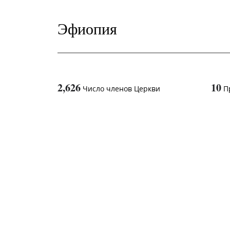
Эфиопия
2,626
10
Число членов Церкви
П
1
-in-