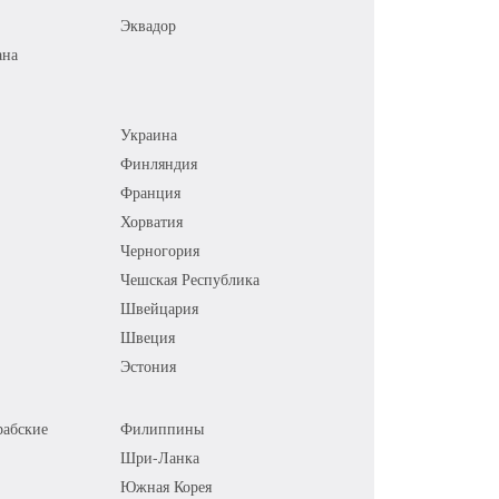
Эквадор
ана
Украина
Финляндия
Франция
Хорватия
Черногория
Чешская Республика
Швейцария
Швеция
Эстония
абские
Филиппины
Шри-Ланка
Южная Корея