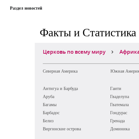
Раздел новостей
Факты и Статистика
Церковь по всему миру
Африк
Северная Америка
Южная Амери
Антигуа и Барбуда
Гаити
Аруба
Гваделупа
Багамы
Гватемала
Барбадос
Гондурас
Белиз
Гренада
Виргинские острова
Доминика