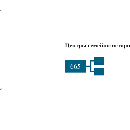
Центры семейно-истори
665
ы