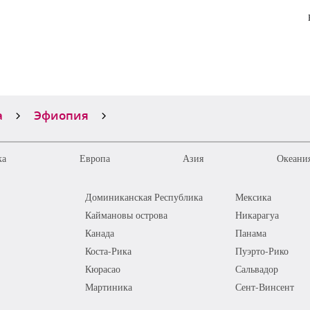
а
Эфиопия
ка
Европа
Азия
Океания
Доминиканская Республика
Мексика
Каймановы острова
Никарагуа
Канада
Панама
Коста-Рика
Пуэрто-Рико
Кюрасао
Сальвадор
Мартиника
Сент-Винсент