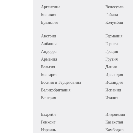
Аргентина
Венесуэла
Боливия
Гайана
Бразилия
Колумбия
Австрия
Германия
Албания
Гернси
Андорра
Греция
Армения
Грузия
Бельгия
Дания
Болгария
Ирландия
Босния и Герцеговина
Исландия
Великобритания
Испания
Венгрия
Италия
Бахрейн
Индонезия
Гонконг
Казахстан
Израиль
Камбоджа