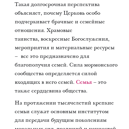
Такая долгосрочная перспектива
объясняет, почему Церковь особо
подчеркивает брачные и семейные
отношения. Храмовые
таинства, воскресные Богослужения,
мероприятия и материальные ресурсы
– все это предназначено для
благополучия семей. Сила мормонского
сообщества определяется силой
входящих в него семей.
Семья
– это
также сердцевина общества.
На протяжении тысячелетий крепкие
семьи служат основным институтом
для передачи будущим поколениям
моральных сил, традиций и ценностей,