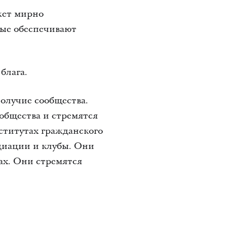
жет мирно
рые обеспечивают
блага.
олучие сообщества.
 общества и стремятся
ститутах гражданского
оциации и клубы. Они
ах. Они стремятся