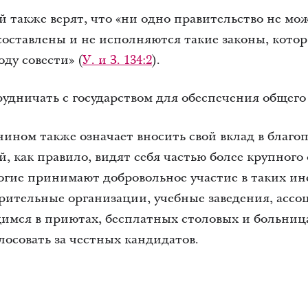
 также верят, что «ни одно правительство не мо
 составлены и не исполняются такие законы, кото
ду совести» (
У. и З. 134:2
).
дничать с государством для обеспечения общего 
ном также означает вносить свой вклад в благоп
, как правило, видят себя частью более крупного
огие принимают добровольное участие в таких ин
орительные организации, учебные заведения, асс
имся в приютах, бесплатных столовых и больниц
лосовать за честных кандидатов.