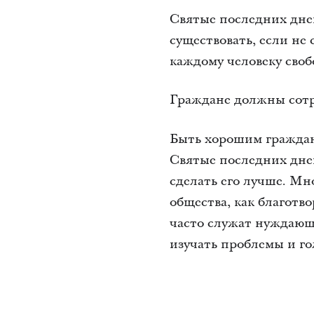
Святые последних дней
существовать, если не
каждому человеку свобо
Граждане должны сотру
Быть хорошим граждани
Святые последних дней
сделать его лучше. Мн
общества, как благотв
часто служат нуждающ
изучать проблемы и го