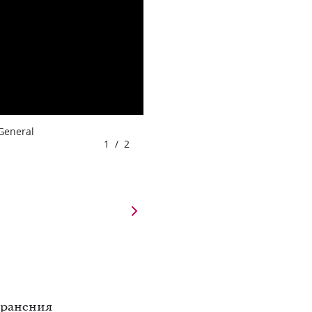
 General
1
/
2
хранения