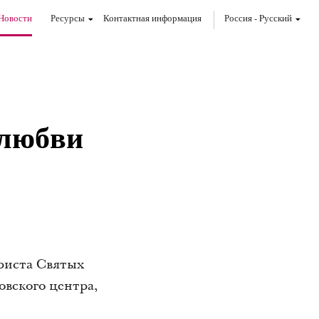
Новости
Ресурсы
Контактная информация
Россия
-
Pусский
 любви
риста Святых
овского центра,