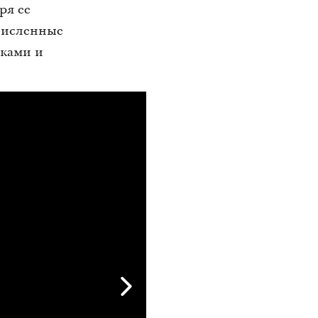
ря ее
численные
нками и