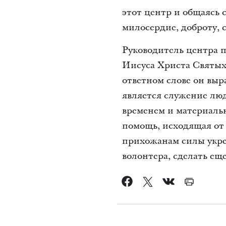
этот центр и общаясь
милосердие, доброту, 
Руководитель центра 
Иисуса Христа Святых 
ответном слове он выр
является служение люд
временем и материальн
помощь, исходящая от 
прихожанам силы укреп
волонтера, сделать ещ