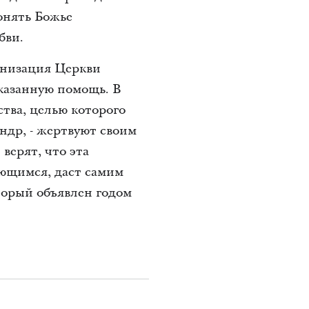
онять Божье
бви.
анизация Церкви
оказанную помощь. В
тва, целью которого
ндр, - жертвуют своим
верят, что эта
ающимся, даст самим
торый объявлен годом