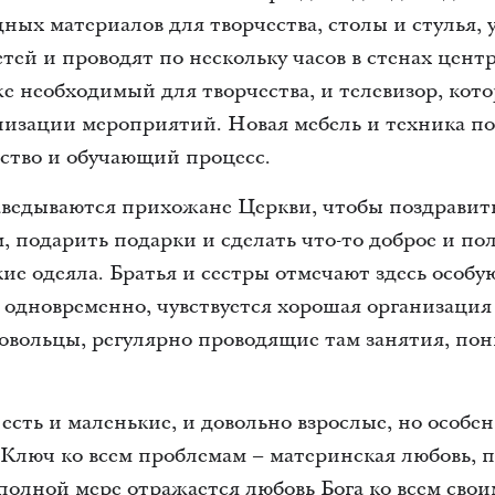
ых материалов для творчества, столы и стулья, 
ей и проводят по нескольку часов в стенах цент
е необходимый для творчества, и телевизор, кот
анизации мероприятий. Новая мебель и техника п
ство и обучающий процесс.
аведываются прихожане Церкви, чтобы поздравит
, подарить подарки и сделать что-то доброе и пол
ие одеяла. Братья и сестры отмечают здесь особу
 одновременно, чувствуется хорошая организация
вольцы, регулярно проводящие там занятия, пон
 есть и маленькие, и довольно взрослые, но особе
. Ключ ко всем проблемам – материнская любовь, 
 полной мере отражается любовь Бога ко всем сво