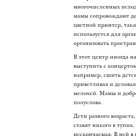
многочисленных исходн
мамы сопровождают дет
цветной принтер, такж
используется для орг
организовать простран
В этот центр иногда н
выступить с концертом
например, сшить детск
приветливая и деловая
мелочей. Мамы и добро
полуслова.
Дети разного возраста,
ставят никого в тупик
нескончаемая. В ней в