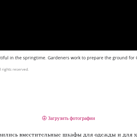
iful in the springtime. Gardeners work to prepare the ground for
l rights reserved.
Загрузить фотографии
явились вместительные шкафы для одежды и для 