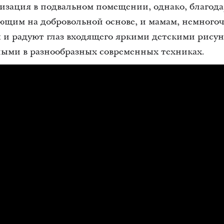
изация в подвальном помещении, однако, благода
ающим на добровольной основе, и мамам, немного
 и радуют глаз входящего яркими детскими рису
ыми в разнообразных современных техниках.