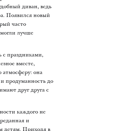
удобный диван, ведь
ра. Появился новый
орый часто
омогли лучше
ь с праздниками,
езное вместе,
ю атмосферу: она
 и продуманность до
имают друг друга с
нности каждого не
преданная и
им детям. Приходя в