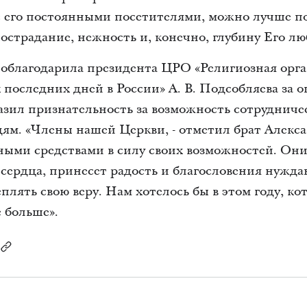
 с его постоянными посетителями, можно лучше п
сострадание, нежность и, конечно, глубину Его лю
поблагодарила президента ЦРО «Религиозная орг
последних дней в России» А. В. Подсобляева за 
азил признательность за возможность сотрудничес
ям. «Члены нашей Церкви, - отметил брат Алекса
ыми средствами в силу своих возможностей. Они 
сердца, принесет радость и благословения нужд
лять свою веру. Нам хотелось бы в этом году, ко
е больше».