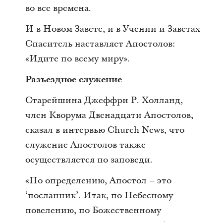
во все времена.
И в Новом Завете, и в Учении и Заветах
Спаситель наставляет Апостолов:
«Идите по всему миру».
Разъездное служение
Старейшина Джеффри Р. Холланд,
член Кворума Двенадцати Апостолов,
сказал в интервью Church News, что
служение Апостолов также
осуществляется по заповеди.
«По определению, Апостол – это
‘посланник’. Итак, по Небесному
повелению, по Божественному