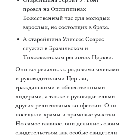
Старейшина Геррит У. Гонг
провел на Филиппинах
Божественный час для молодых
взрослых, не состоящих в браке.
А старейшина Улиссес Соарес
служил в Бразильском и
Тихоокеанском регионах Церкви.
Они встречались с рядовыми членами
и руководителями Церкви,
гражданскими и общественными
лидерами, а также с руководителями
других религиозных конфессий. Они
посещали храмы и храмовые участки.
Но самое главное, они делились своим
свидетельством как особые свидетели