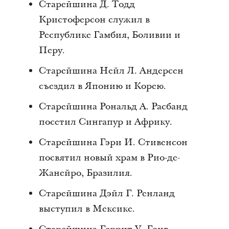
Старейшина Д. Тодд
Кристоферсон служил в
Республике Гамбия, Боливии и
Перу.
Старейшина Нейл Л. Андерсен
съездил в Японию и Корею.
Старейшина Рональд А. Расбанд
посетил Сингапур и Африку.
Старейшина Гэри И. Стивенсон
посвятил новый храм в Рио-де-
Жанейро, Бразилия.
Старейшина Дэйл Г. Ренланд
выступил в Мексике.