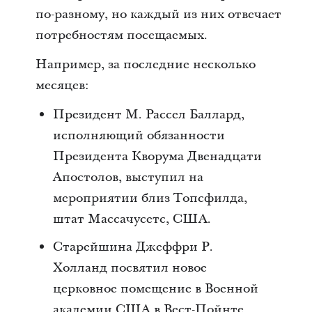
по-разному, но каждый из них отвечает
потребностям посещаемых.
Например, за последние несколько
месяцев:
Президент М. Рассел Баллард,
исполняющий обязанности
Президента Кворума Двенадцати
Апостолов, выступил на
мероприятии близ Топсфилда,
штат Массачусетс, США.
Старейшина Джеффри Р.
Холланд посвятил новое
церковное помещение в Военной
академии США в Вест-Пойнте,