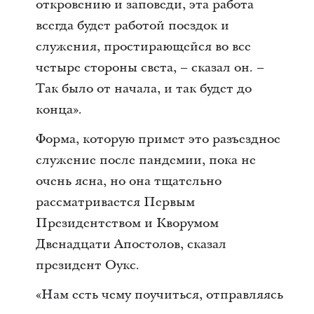
откровению и заповеди, эта работа
всегда будет работой поездок и
служения, простирающейся во все
четыре стороны света, – сказал он. –
Так было от начала, и так будет до
конца».
Форма, которую примет это разъездное
служение после пандемии, пока не
очень ясна, но она тщательно
рассматривается Первым
Президентством и Кворумом
Двенадцати Апостолов, сказал
президент Оукс.
«Нам есть чему поучиться, отправляясь