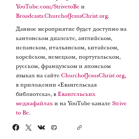
YouTube.com/StrivetoBe
и
Broadcasts.ChurchofJesusChrist.org
.
Данное мероприятие будет доступно на
кантонском диалекте, английском,
испанском, итальянском, китайском,
корейском, немецком, португальском,
русском, французском и японском
языках на сайте
ChurchofJesusChrist.org
,
в приложении «Евангельская
библиотека», в
Евангельских
медиафайлах
и на YouTube-канале
Strive
to Be
.