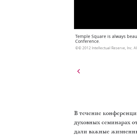
Temple Square is always beaut
Conference.
© 2012 Intellectual Reserve, Inc. Al
В течение конференци
духовных семинарах от
дали важные жизненны