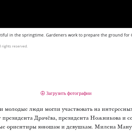
iful in the springtime. Gardeners work to prepare the ground for
l rights reserved.
Загрузить фотографии
и молодые люди могли участвовать на интересны
 президента Драчёва, президента Ножникова и с
е ориентиры юношам и девушкам. Милена Манук