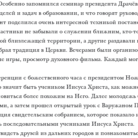
Особенно запомнился семинар президента Драчёв
целей и задач в образовании, и что говорят руков
ент поделился очень интересной техникой постан
астники не забывали о служении ближним, кто-то
ркой близлежащей территории, а другие раздавал
брая традиция в Церкви. Вечерами были организ
е игры, просмотр духовного фильма. Каждый мог
ренции с божественного часа с президентом Нож
о значит быть учеником Иисуса Христа, как можно
новиться более похожим на Него. Далее молодежь
ми, а затем прошел открытый урок с Варужаном 
ция свидетельским собранием, которое показало 
 последовательными учениками Иисуса Христа.
видеть друзей из дальних городов и познакомить