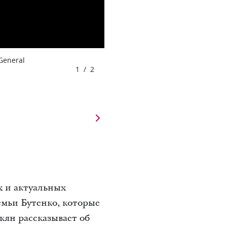
 General
1
/
2
х и актуальных
емьи Бутенко, которые
ян рассказывает об