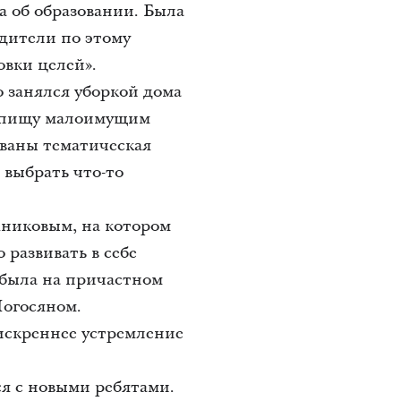
а об образовании. Была
одители по этому
овки целей».
 занялся уборкой дома
и пищу малоимущим
ованы тематическая
 выбрать что-то
никовым, на котором
 развивать в себе
 была на причастном
Погосяном.
искреннее устремление
ся с новыми ребятами.