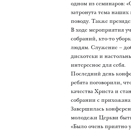
одном из семинаров: «
затронута тема наших 
поводу. Также презид
В ходе мероприятия уч
собраний, кто-то убо
людям. Служение – до
дискотеки и настольны
интересное для себя.
Последний день конфе
ребята поговорили, чт
качества Христа и ста
собрании с прихожана
Завершилась конферен
молодежи Церкви быть
«Было очень приятно у