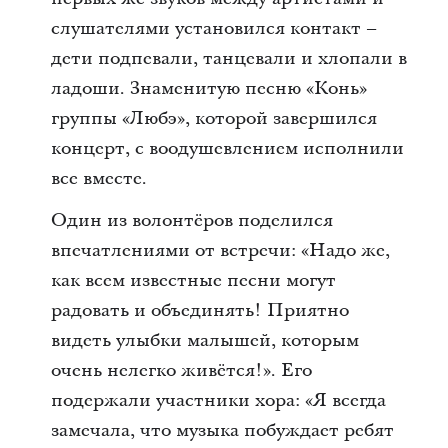
слушателями установился контакт –
дети подпевали, танцевали и хлопали в
ладоши. Знаменитую песню «Конь»
группы «Любэ», которой завершился
концерт, с воодушевлением исполнили
все вместе.
Один из волонтёров поделился
впечатлениями от встречи: «Надо же,
как всем известные песни могут
радовать и объединять! Приятно
видеть улыбки малышей, которым
очень нелегко живётся!». Его
подержали участники хора: «Я всегда
замечала, что музыка побуждает ребят