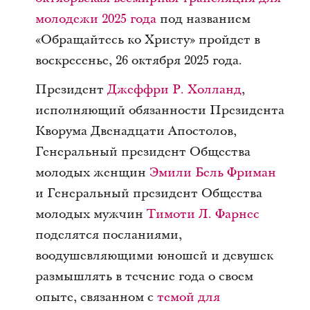
молодежи 2025 года
под названием
«Обращайтесь ко Христу» пройдет в
воскресенье, 26 октября 2025 года.
Президент
Джеффри Р. Холланд
,
исполняющий обязанности Президента
Кворума Двенадцати Апостолов,
Генеральный президент Общества
молодых женщин
Эмили Бель Фриман
и Генеральный президент Общества
молодых мужчин
Тимоти Л. Фарнес
поделятся посланиями,
воодушевляющими юношей и девушек
размышлять в течение года о своем
опыте, связанном с
темой для