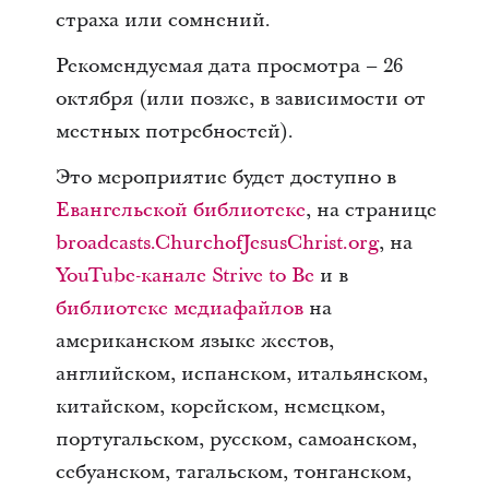
страха или сомнений.
Рекомендуемая дата просмотра – 26
октября (или позже, в зависимости от
местных потребностей).
Это мероприятие будет доступно в
Евангельской библиотеке
, на странице
broadcasts.ChurchofJesusChrist.org
, на
YouTube-канале Strive to Be
и в
библиотеке медиафайлов
на
американском языке жестов,
английском, испанском, итальянском,
китайском, корейском, немецком,
португальском, русском, самоанском,
себуанском, тагальском, тонганском,