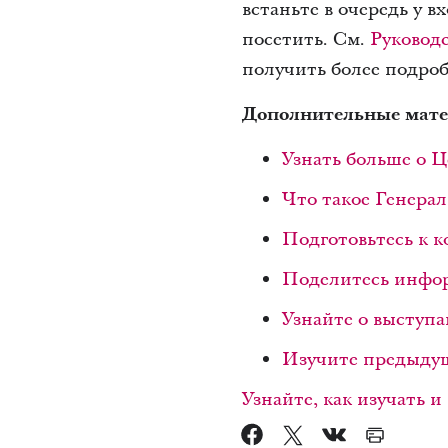
встаньте в очередь у в
посетить. См.
Руковод
получить более подро
Дополнительные мате
Узнать больше о 
Что такое Генера
Подготовьтесь к 
Поделитесь инфо
Узнайте о выступ
Изучите предыду
Узнайте, как изучать 