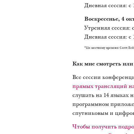
Дневная сессия: с 1
Воскресенье, 4 ок
Утренняя сессия: с 
Дневная сессия: с 1
*По местному времени Солт-Ле
Как мне смотреть ил
Все сессии конференци
прямых трансляций на 
слушать на 14 языках 
программном прилож
спутниковым и цифро
Чтобы получить подро