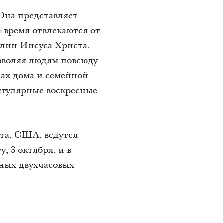
 Она представляет
 время отвлекаются от
елии Иисуса Христа.
озволяя людям повсюду
нах дома и семейной
регулярные воскресные
та, США, ведутся
, 3 октября, и в
ьных двухчасовых