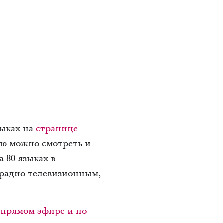
зыках на
странице
ю можно смотреть и
на 80 языках в
м радио-телевизионным,
 прямом эфире и по