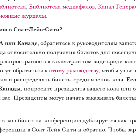
иблиотека
,
Библиотека медиафалов
,
Канал Генера
рковные журналы
.
сию в Солт-Лейк-Сити?
А или Канаде
, обратитесь к руководителям вашег
да относительно получения билетов для посещен
аспространяются в электронном виде среди колье
огут обратиться к
этому руководству
, чтобы узнат
ям и распределять билеты среди членов кола.
Есл
Канады
, попросите президента вашего кола или о
 вас.
Президенты могут начать заказывать билеты 
то ваш билет на конференцию дублируется как пр
ференции в Солт-Лейк-Сити и обратно. Чтобы зар