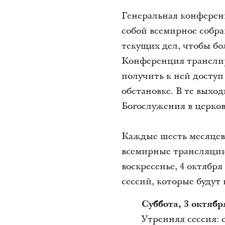
Генеральная конференц
собой всемирное собра
текущих дел, чтобы бо
Конференция транслиру
получить к ней доступ
обстановке. В те выхо
Богослужения в церков
Каждые шесть месяцев
всемирные трансляции,
воскресенье, 4 октября
сессий, которые будут 
Суббота, 3 октябр
Утренняя сессия: с 