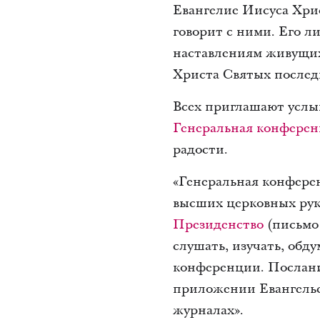
Евангелие Иисуса Хрис
говорит с ними. Его л
наставлениям живущих
Христа Святых послед
Всех приглашают услы
Генеральная конфере
радости.
«Генеральная конфере
высших церковных руко
Президенство
(письмо 
слушать, изучать, обд
конференции. Послани
приложении Евангельск
журналах».