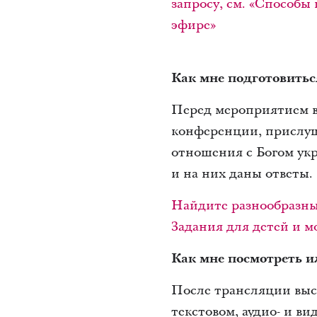
запросу, см. «Способ
эфире»
Как мне подготовитьс
Перед мероприятием в
конференции, прислуш
отношения с Богом укр
и на них даны ответы.
Найдите разнообразны
Задания для детей и 
Как мне посмотреть 
После трансляции выст
текстовом, аудио- и в