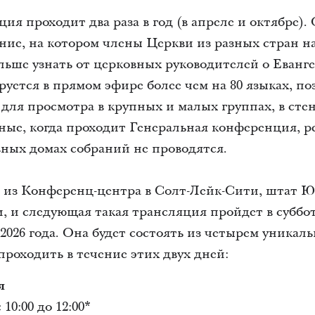
ия проходит два раза в год (в апреле и октябре).
ние, на котором члены Церкви из разных стран на
льше узнать от церковных руководителей о Еванг
ется в прямом эфире более чем на 80 языках, п
 для просмотра в крупных и малых группах, в сте
дные, когда проходит Генеральная конференция, 
ных домах собраний не проводятся.
 из Конференц-центра в Солт-Лейк-Сити, штат Ю
 и следующая такая трансляция пройдет в субботу
 2026 года. Она будет состоять из четырем уникал
проходить в течение этих двух дней:
я
10:00 до 12:00*