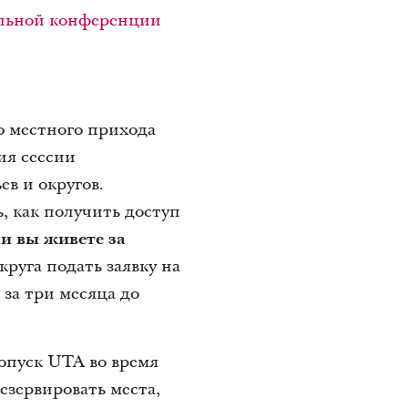
льной конференции
о местного прихода
ия сессии
в и округов.
ь, как получить доступ
и вы живете за
круга подать заявку на
за три месяца до
опуск UTA во время
езервировать места,