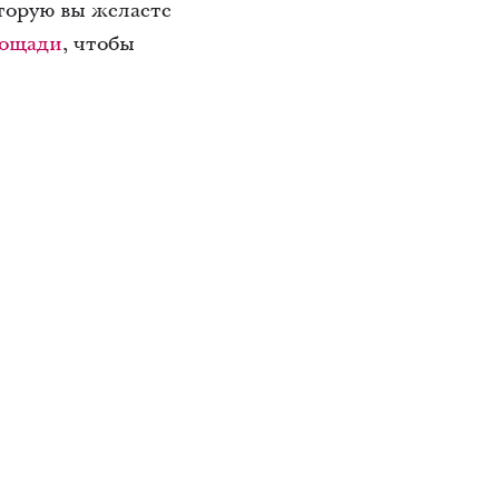
оторую вы желаете
лощади
, чтобы