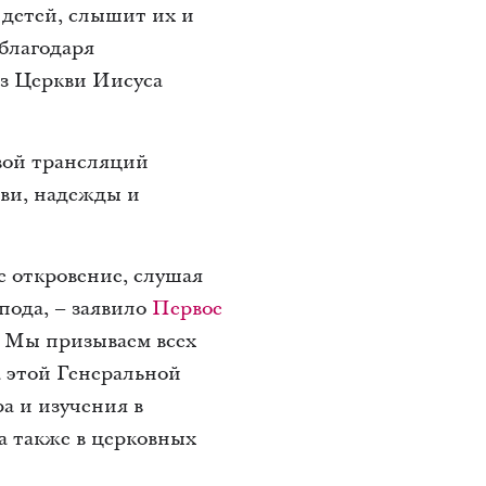
 детей, слышит их и
 благодаря
из Церкви Иисуса
вой трансляций
бви, надежды и
 откровение, слушая
пода, – заявило
Первое
. Мы призываем всех
а этой Генеральной
а и изучения в
 а также в церковных