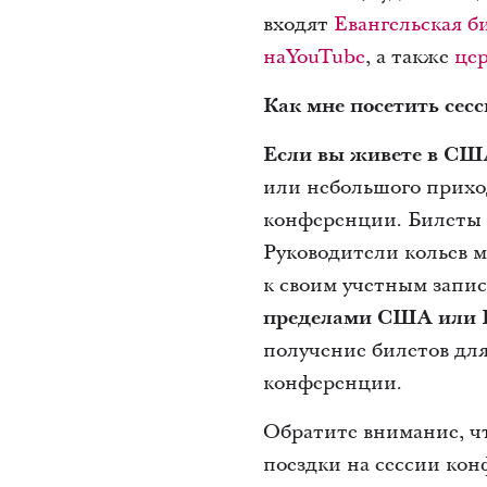
входят
Евангельская б
наYouTube
, а также
це
Как мне посетить сес
Если вы живете в СШ
или небольшого прихо
конференции. Билеты р
Руководители кольев м
к своим учетным запис
пределами США или 
получение билетов для
конференции.
Обратите внимание, ч
поездки на сессии кон