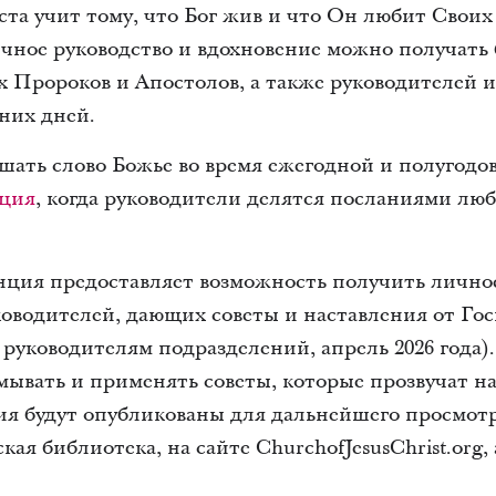
та учит тому, что Бог жив и что Он любит Своих
ичное руководство и вдохновение можно получать
 Пророков и Апостолов, a также руководителей 
них дней.
шать слово Божье во время ежегодной и полугодо
нция
, когда руководители делятся посланиями лю
нция предоставляет возможность получить личное
водителей, дающих советы и наставления от Гос
руководителям подразделений, апрель 2026 года)
умывать и применять советы, которые прозвучат н
я будут опубликованы для дальнейшего просмотр
ая библиотека, на сайте ChurchofJesusChrist.org,