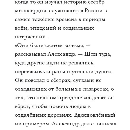
когда-то он изучал историю сестёр
милосердия, служивших в России в
самые тяжёлые времена в периоды
войн, эпидемий и социальных
потрясений.
«Они были светом во тьме, —
рассказывал Александр. — Шли туда,
куда другие идти не решались,
перевязывали раны и утешали души».
Он поведал о сёстрах, сутками не
отходивших от больных в лазаретах, о
тех, кто пешком преодолевал десятки
вёрст, чтобы помочь людям в
отдалённых деревнях. Вдохновлённый
их примером, Александр даже написал