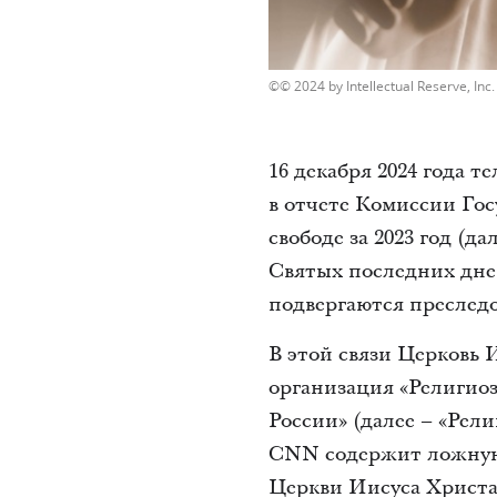
© 2024 by Intellectual Reserve, Inc. 
16 декабря 2024 года 
в отчете Комиссии Го
свободе за 2023 год (д
Святых последних дней
подвергаются преслед
В этой связи Церковь
организация «Религио
России» (далее – «Рел
CNN содержит ложную 
Церкви Иисуса Христа