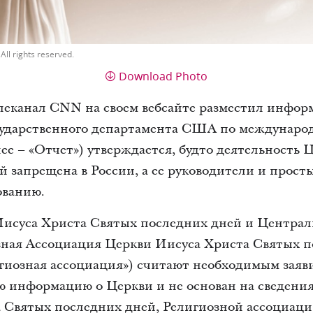
All rights reserved.
Download Photo
телеканал CNN на своем вебсайте разместил инфор
сударственного департамента США по междунаро
алее – «Отчет») утверждается, будто деятельность
 запрещена в России, а ее руководители и прост
ованию.
 Иисуса Христа Святых последних дней и Централ
зная Ассоциация Церкви Иисуса Христа Святых п
игиозная ассоциация») считают необходимым заяв
информацию о Церкви и не основан на сведения
 Святых последних дней, Религиозной ассоциац