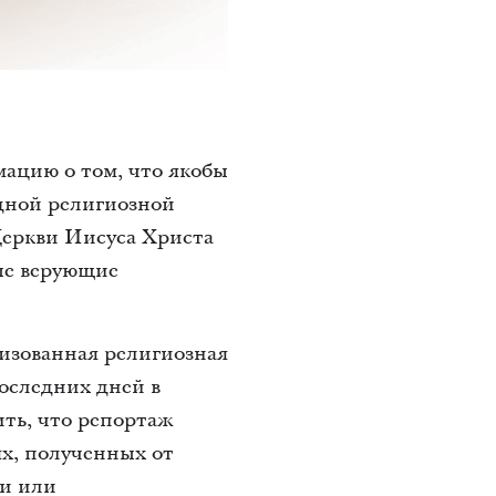
мацию о том, что якобы
дной религиозной
 Церкви Иисуса Христа
ые верующие
изованная религиозная
оследних дней в
ить, что репортаж
х, полученных от
ии или