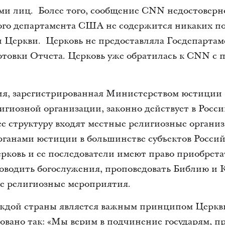
и лиц. Более того, сообщение CNN недостоверно 
ого департамента США не содержится никаких п
ти Церкви. Церковь не предоставляла Госдепарт
товки Отчета. Церковь уже обратилась к CNN с 
ия, зарегистрированная Министерством юстиции 
гиозной организации, законно действует в Росс
В ее структуру входят местные религиозные органи
рганами юстиции в большинстве субъектов Росси
ерковь и ее последователи имеют право приобрет
роводить богослужения, проповедовать Библию и 
е религиозные мероприятия.
аждой страны является важным принципом Церкви
вано так: «Мы верим в подчинение государям, п