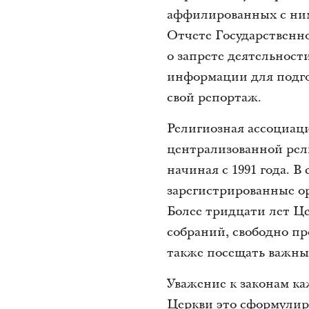
аффилированных с ним
Отчете Государственн
о запрете деятельнос
информации для подго
свой репортаж.
Религиозная ассоциац
централизованной рели
начиная с 1991 года. 
зарегистрированные о
Более тридцати лет Ц
собраний, свободно п
также посещать важны
Уважение к законам к
Церкви это сформулиро