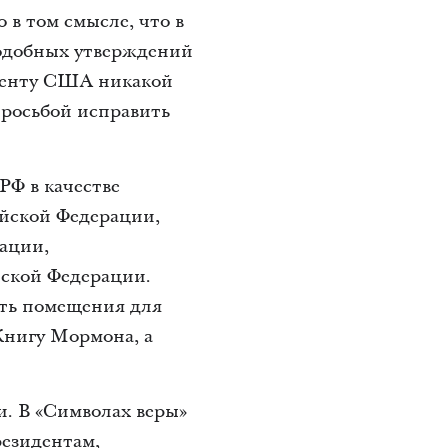
в том смысле, что в
одобных утверждений
аменту США никакой
просьбой исправить
РФ в качестве
ийской Федерации,
зации,
йской Федерации.
ать помещения для
Книгу Мормона, а
. В «Символах веры»
резидентам,