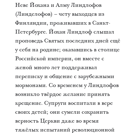
Неве Йохана и Алму Линдлофов
(Линделофов) – чету выходцев из
Финляндии, проживавших в Санкт-
Петербурге. Йохан Линдлоф слышал
проповедь Святых последних дней ещё
у себя на родине; оказавшись в столице
Российской империи, он вместе с
женой много лет поддерживал
переписку и общение с зарубежными
мормонами. Со временем у Линдлофов
возникло твёрдое желание принять
крещение. Супруги воспитали в вере
своих детей; они сумели сохранить
верность Церкви даже во время
тяжёлых испытаний революционной