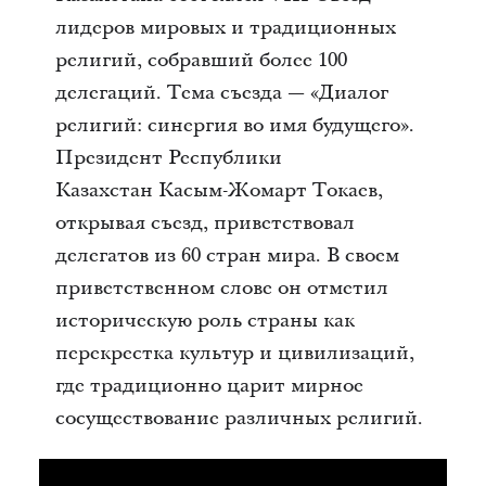
лидеров мировых и традиционных
религий, собравший более 100
делегаций. Тема съезда — «Диалог
религий: синергия во имя будущего».
Президент Республики
Казахстан Касым-Жомарт Токаев,
открывая съезд, приветствовал
делегатов из 60 стран мира. В своем
приветственном слове он отметил
историческую роль страны как
перекрестка культур и цивилизаций,
где традиционно царит мирное
сосуществование различных религий.