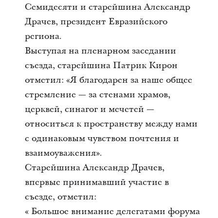
Семидесяти и старейшина Александр
Драчев, президент Евразийского
региона.
Выступая на пленарном заседании
съезда, старейшина Патрик Кирон
отметил: «Я благодарен за наше общее
стремление — за стенами храмов,
церквей, синагог и мечетей —
относиться к пространству между нами
с одинаковым чувством почтения и
взаимоуважения».
Старейшина Александр Драчев,
впервые принимавший участие в
съезде, отметил:
« Большое внимание делегатами форума