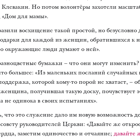
 Клевакин. Но потом волонтёры захотели масшта
 «Дом для мамы».
азили восхищение такой простой, но безусловно 
подарки для каждой из женщин, обратившихся к н
то окружающие люди думают о ней».
 разноцветные бумажки – что они могут изменить
ечто большее: «Из маленьких посланий случайных
оддержка, которой кому-то порой не хватает, – о
 женщина, получившая такую доску, почувствует э
на не одинока в своих испытаниях».
 что это служение дало им новую возможность д
 совету руководителей Церкви: «Давайте же откро
ердца, заметим одиночество и отчаяние;
давайте 