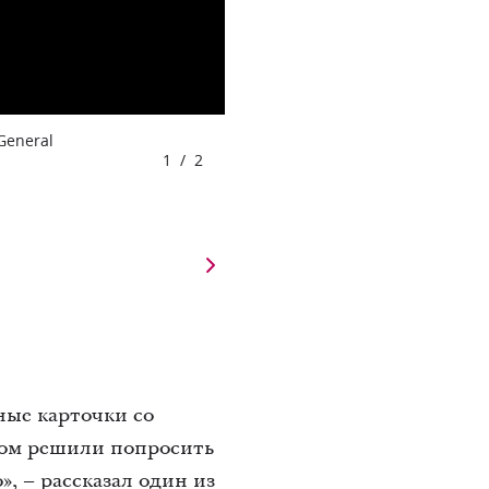
 General
1
/
2
ные карточки со
гом решили попросить
, – рассказал один из