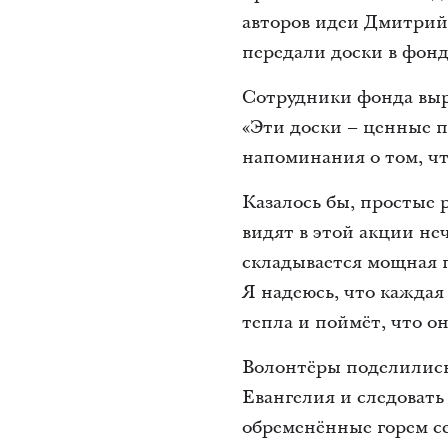
авторов идеи Дмитрий
передали доски в фонд
Сотрудники фонда выр
«Эти доски – ценные 
напоминания о том, ч
Казалось бы, простые
видят в этой акции н
складывается мощная п
Я надеюсь, что каждая
тепла и поймёт, что о
Волонтёры поделились,
Евангелия и следовать
обременённые горем с