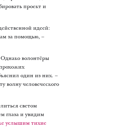
бировать проект и
действенной идеей:
ам за помощью, –
? Однако волонтёры
 прохожих
бъяснил один из них. –
ту волну человеческого
елиться светом
ем глаза и увидим
же услышим тихие