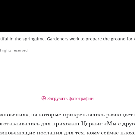
iful in the springtime. Gardeners work to prepare the ground for
l rights reserved.
Загрузить фотографии
охновения», на которые прикреплялись разноцвет
зготавливались для прихожан Церкви: «Мы с дру
хновляющие послания для тех, кому сейчас плохо»