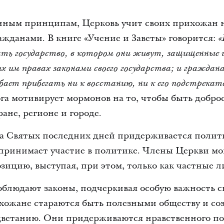
нным принципам, Церковь учит своих прихожан 
жданами. В книге «Учение и Заветы» говорится:
«
ь государство, в котором они живут, защищенные и
х им правах законами своего государства; и граждан
бает прибегать ни к восстанию, ни к его подстрека
ога мотивирует мормонов на то, чтобы быть добр
ане, регионе и городе.
а Святых последних дней придерживается полит
принимает участие в политике. Члены Церкви мо
ицию, выступая, при этом, только как частные л
блюдают законы, подчеркивая особую важность с
хожане стараются быть полезными обществу и со
оцветанию. Они придерживаются нравственного по