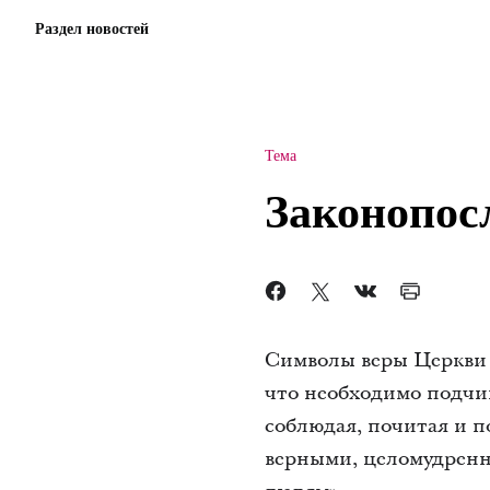
Раздел новостей
Тема
Законопос
Символы веры Церкви 
что необходимо подчин
соблюдая, почитая и п
верными, целомудренн