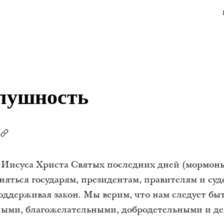
лушность
Иисуса Христа Святых последних дней (мормоны)
яться государям, президентам, правителям и суд
оддерживая закон. Мы верим, что нам следует бы
ыми, благожелательными, добродетельными и дел