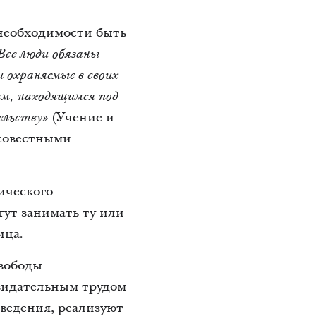
необходимости быть
Все люди обязаны
 охраняемые в своих
ам, находящимся под
(Учение и
тельству»
осовестными
ического
гут занимать ту или
ица.
вободы
зидательным трудом
ведения, реализуют