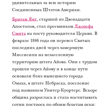
удивительных за всю историю
Соединенных Штатов Америки.
Бригам Янг
, старший из Двенадцати
Апостолов, стал преемником
Джозефа
Смита
на посту руководителя Церкви. В
феврале 1846 года он перевел Святых
последних дней через замерзшую
Миссисипи на незаселенную
территорию штата Айова. Они с трудом
прошли через Айову и в конце пути
основали близ нынешнего города
Омаха, в штате Небраска, поселение
под названием Уинтер-Куортерс. Вскоре
община разрослась и стала насчитывать
сотни построек по обоим берегам реки: