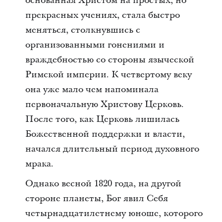
основанная Христом на простых, но
прекрасных учениях, стала быстро
меняться, столкнувшись с
организованными гонениями и
враждебностью со стороны языческой
Римской империи. К четвертому веку
она уже мало чем напоминала
первоначальную Христову Церковь.
После того, как Церковь лишилась
Божественной поддержки и власти,
начался длительный период духовного
мрака.
Однако весной 1820 года, на другой
стороне планеты, Бог явил Себя
четырнадцатилетнему юноше, которого