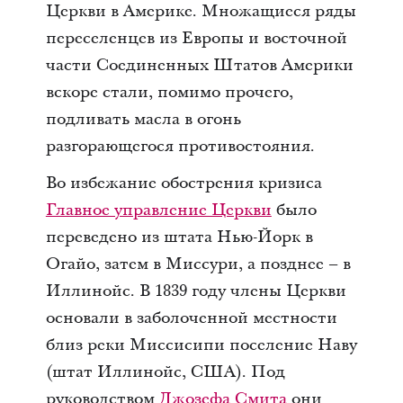
Церкви в Америке. Множащиеся ряды
переселенцев из Европы и восточной
части Соединенных Штатов Америки
вскоре стали, помимо прочего,
подливать масла в огонь
разгорающегося противостояния.
Во избежание обострения кризиса
Главное управление Церкви
было
переведено из штата Нью-Йорк в
Огайо, затем в Миссури, а позднее – в
Иллинойс. В 1839 году члены Церкви
основали в заболоченной местности
близ реки Миссисипи поселение Наву
(штат Иллинойс, США). Под
руководством
Джозефа Смита
они