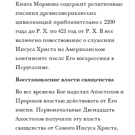
Книга Мормона содержит религиозные
писания древнеамериканских
цивилизаций приблизительно с 2200
года до Р. Х. по 421 год от Р. Х. В нее
включено повествование о служении
Иисуса Христа на Американском
континенте после Его воскресения в
Иерусалиме.
Восстановление власти священства
Во все времена Бог наделял Апостолов и
Пророков властью действовать от Его
имени. Первоначальные Двенадцать
Апостолов получили эту власть
священства от Самого Иисуса Христа,