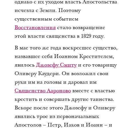
однако с их уходом власть Апостольства
исчезла с Земли. Поэтому
существенным событием
Восстановления
стало возвращение
этой власти священства в 1829 году.
В мае того же года воскресшее существо,
назвавшее себя Иоанном Крестителем,
явилось
Джозефу Смиту
и его товарищу
Оливеру Каудери. Он возложил свои
руки им на головы и даровал им
Священство Аароново
вместе с властью
крестить и совершать другие таинства.
Вскоре после этого Джозефу и Оливеру
явились трое из первоначальных
Апостолов – Петр, Иаков и Иоанн – и