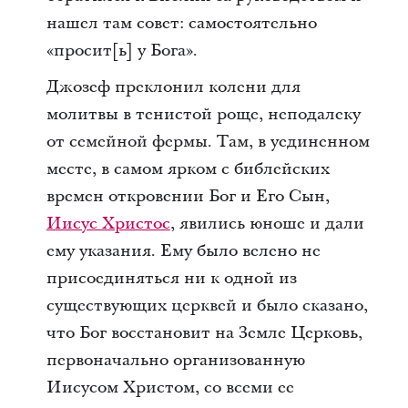
нашел там совет: самостоятельно
«просит[ь] у Бога».
Джозеф преклонил колени для
молитвы в тенистой роще, неподалеку
от семейной фермы. Там, в уединенном
месте, в самом ярком с библейских
времен откровении Бог и Его Сын,
Иисус Христос
, явились юноше и дали
ему указания. Ему было велено не
присоединяться ни к одной из
существующих церквей и было сказано,
что Бог восстановит на Земле Церковь,
первоначально организованную
Иисусом Христом, со всеми ее