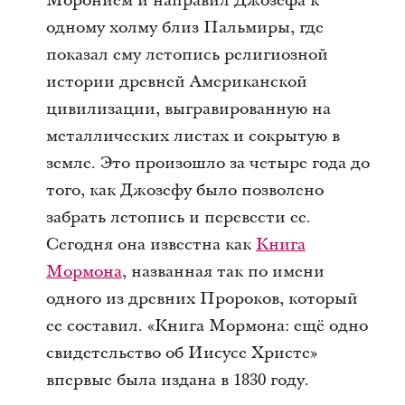
Моронием и направил Джозефа к
одному холму близ Пальмиры, где
показал ему летопись религиозной
истории древней Американской
цивилизации, выгравированную на
металлических листах и сокрытую в
земле. Это произошло за четыре года до
того, как Джозефу было позволено
забрать летопись и перевести ее.
Сегодня она известна как
Книга
Мормона
, названная так по имени
одного из древних Пророков, который
ее составил. «Книга Мормона: ещё одно
свидетельство об Иисусе Христе»
впервые была издана в 1830 году.