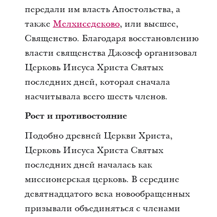
передали им власть Апостольства, а
также
Мелхиседеково
, или высшее,
Cвященство. Благодаря восстановлению
власти священства Джозеф организовал
Церковь Иисуса Христа Святых
последних дней, которая сначала
насчитывала всего шесть членов.
Рост и противостояние
Подобно древней Церкви Христа,
Церковь Иисуса Христа Святых
последних дней началась как
миссионерская церковь. В середине
девятнадцатого века новообращенных
призывали объединяться с членами