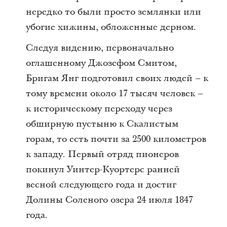
нередко то были просто землянки или
убогие хижины, обложенные дерном.
Следуя видению, первоначально
оглашенному Джозефом Смитом,
Бригам Янг подготовил своих людей – к
тому времени около 17 тысяч человек –
к историческому переходу через
обширную пустыню к Скалистым
горам, то есть почти за 2500 километров
к западу. Первый отряд пионеров
покинул Уинтер-Куортерс ранней
весной следующего года и достиг
Долины Соленого озера 24 июля 1847
года.