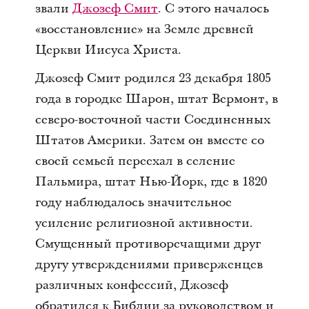
звали
Джозеф Смит
. С этого началось
«восстановление» на Земле древней
Церкви Иисуса Христа.
Джозеф Смит родился 23 декабря 1805
года в городке Шарон, штат Вермонт, в
северо-восточной части Соединенных
Штатов Америки. Затем он вместе со
своей семьей переехал в селение
Пальмира, штат Нью-Йорк, где в 1820
году наблюдалось значительное
усиление религиозной активности.
Смущенный противоречащими друг
другу утверждениями приверженцев
различных конфессий, Джозеф
обратился к Библии за руководством и