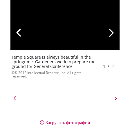
Temple Square is always beautiful in the
springtime. Gardeners work to prepare the
ground for General Conference.
1
/
2
© 2012 Intellectual Reserve, Inc. All rights
reserved.
Загрузить фотографии