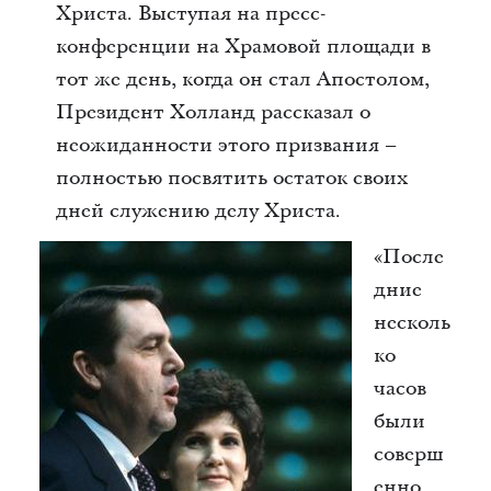
Христа. Выступая на пресс-
конференции на Храмовой площади в
тот же день, когда он стал Апостолом,
Президент Холланд рассказал о
неожиданности этого призвания –
полностью посвятить остаток своих
дней служению делу Христа.
«После
дние
несколь
ко
часов
были
соверш
енно