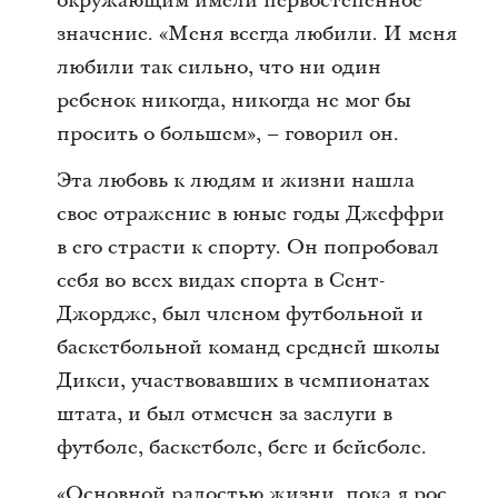
окружающим имели первостепенное
значение. «Меня всегда любили. И меня
любили так сильно, что ни один
ребенок никогда, никогда не мог бы
просить о большем», – говорил он.
Эта любовь к людям и жизни нашла
свое отражение в юные годы Джеффри
в его страсти к спорту. Он попробовал
себя во всех видах спорта в Сент-
Джордже, был членом футбольной и
баскетбольной команд средней школы
Дикси, участвовавших в чемпионатах
штата, и был отмечен за заслуги в
футболе, баскетболе, беге и бейсболе.
«Основной радостью жизни, пока я рос,