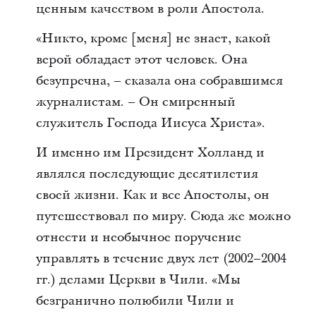
ценным качеством в роли Апостола.
«Никто, кроме [меня] не знает, какой
верой обладает этот человек. Она
безупречна, – сказала она собравшимся
журналистам. – Он смиренный
служитель Господа Иисуса Христа».
И именно им Президент Холланд и
являлся последующие десятилетия
своей жизни. Как и все Апостолы, он
путешествовал по миру. Сюда же можно
отнести и необычное поручение
управлять в течение двух лет (2002–2004
гг.) делами Церкви в Чили. «Мы
безгранично полюбили Чили и