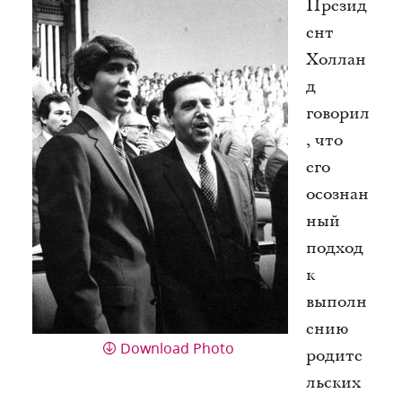
Презид
ент
Холлан
д
говорил
, что
его
осознан
ный
подход
к
выполн
ению
Download Photo
родите
льских