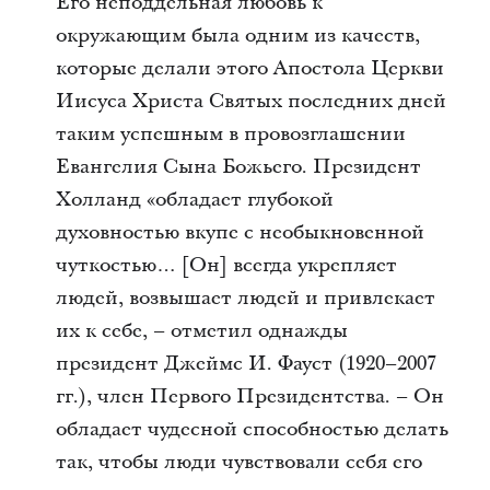
Его неподдельная любовь к
окружающим была одним из качеств,
которые делали этого Апостола Церкви
Иисуса Христа Святых последних дней
таким успешным в провозглашении
Евангелия Сына Божьего. Президент
Холланд «обладает глубокой
духовностью вкупе с необыкновенной
чуткостью… [Он] всегда укрепляет
людей, возвышает людей и привлекает
их к себе, – отметил однажды
президент Джеймс И. Фауст (1920–2007
гг.), член Первого Президентства. – Он
обладает чудесной способностью делать
так, чтобы люди чувствовали себя его