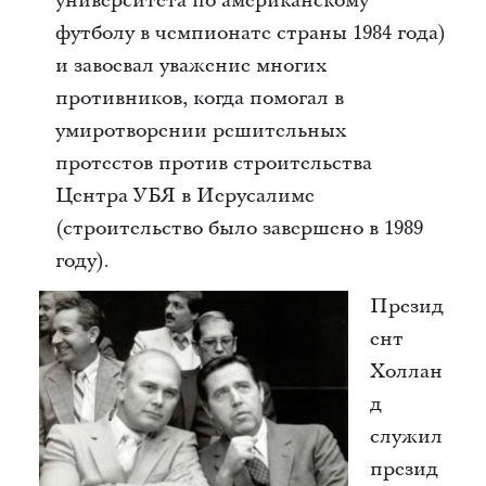
университета по американскому
футболу в чемпионате страны 1984 года)
и завоевал уважение многих
противников, когда помогал в
умиротворении решительных
протестов против строительства
Центра УБЯ в Иерусалиме
(строительство было завершено в 1989
году).
Презид
ент
Холлан
д
служил
презид