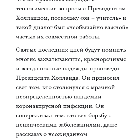
теологические вопросы с Президентом
Холландом, поскольку «он – учитель» и
такой диалог был «необычайно важной»
частью их совместной работы.
Святые последних дней будут помнить
многие захватывающие, красноречивые
и всегда полные надежды проповеди
Президента Холланда. Он приносил
свет тем, кто столкнулся с мрачной
неопределенностью пандемии
коронавирусной инфекции. Он
сопереживал тем, кто вел борьбу с
психическими заболеваниями, даже
рассказав о неожиданном