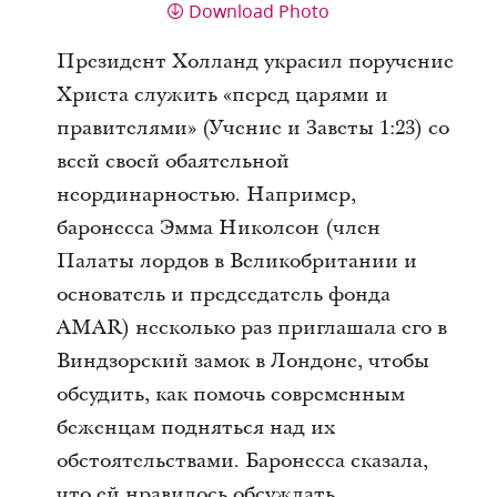
Download Photo
Президент Холланд украсил поручение
Христа служить «перед царями и
правителями» (Учение и Заветы 1:23) со
всей своей обаятельной
неординарностью. Например,
баронесса Эмма Николсон (член
Палаты лордов в Великобритании и
основатель и председатель фонда
AMAR) несколько раз приглашала его в
Виндзорский замок в Лондоне, чтобы
обсудить, как помочь современным
беженцам подняться над их
обстоятельствами. Баронесса сказала,
что ей нравилось обсуждать