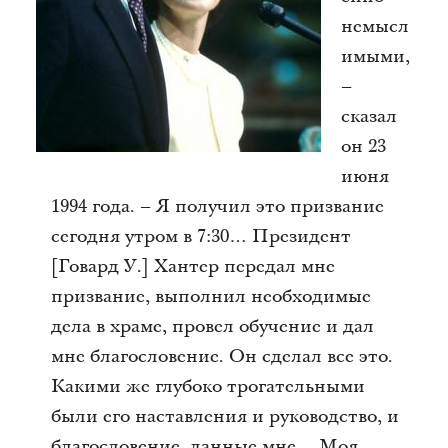
немысл
имыми,
–
сказал
он 23
июня
1994 года. – Я получил это призвание
сегодня утром в 7:30… Президент
[Говард У.] Хантер передал мне
призвание, выполнил необходимые
дела в храме, провел обучение и дал
мне благословение. Он сделал все это.
Какими же глубоко трогательными
были его наставления и руководство, и
благословение, данные мне… Моя