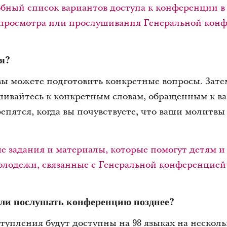
бный список вариантов доступа к конференции в
ы просмотра или прослушивания Генеральной кон
я?
ы можете подготовить конкретные вопросы. Затем
ивайтесь к конкретным словам, обращенным к в
епятся, когда вы почувствуете, что ваши молитв
е задания и материалы, которые помогут детям 
молодежи, связанные с Генеральной конференцией
или послушать конференцию позднее?
упления будут доступны на 98 языках на несколь