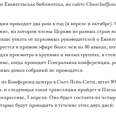
Евангельская библиотека, на сайте ChurchofJesusC
ия проходит два раза в год (в апреле и октябре).
ние, на котором члены Церкви из разных стран на
льше узнать от церковных руководителей о Еванг
ется в прямом эфире более чем на 80 языках, п
 для просмотра в крупных и малых группах, в сте
дные, когда проходит Генеральная конференция, 
ных домах собраний не проводятся.
 из Конференц-центра в Солт-Лейк-Сити, штат Ю
, и следующая такая трансляция пройдет в Пасха
 воскресенье, 5 апреля. Она будет состоять из чет
оторые будут проходить в течение этих двух дней: