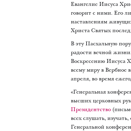
Евангелие Иисуса Хрис
говорит с ними. Его л
наставлениям живущих
Христа Святых послед
В эту Пасхальную пору
радости вечной жизни
Воскресению Иисуса Х
всему миру в Вербное в
апреля, во время еже
«Генеральная конфере
высших церковных руко
Президентство
(письмо
всех слушать, изучать
Генеральной конферен