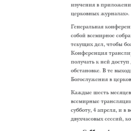
изучения в приложении 
церковных журналах».
Генеральная конференц
собой всемирное собра
текущих дел, чтобы бо
Конференция транслиру
получать к ней доступ
обстановке. В те выхо
Богослужения в церков
Каждые шесть месяцев
всемирные трансляции
субботу, 4 апреля, и в
двухчасовых сессий, к