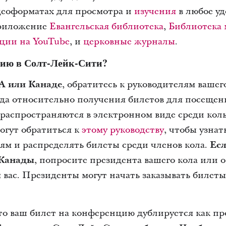
идеоформатах для просмотра и
изучения
в любое уд
приложение
Евангельская библиотека
,
Библиотека
ции на YouTubе
, и
церковные журналы
.
сию в Солт-Лейк-Сити?
А или Канаде
, обратитесь к руководителям вашег
да относительно получения билетов для посещен
аспространяются в электронном виде среди колье
огут обратиться к
этому руководству
, чтобы узнат
ям и распределять билеты среди членов кола.
Есл
Канады
, попросите президента вашего кола или о
 вас.
Президенты могут начать заказывать билеты 
то ваш билет на конференцию дублируется как пр