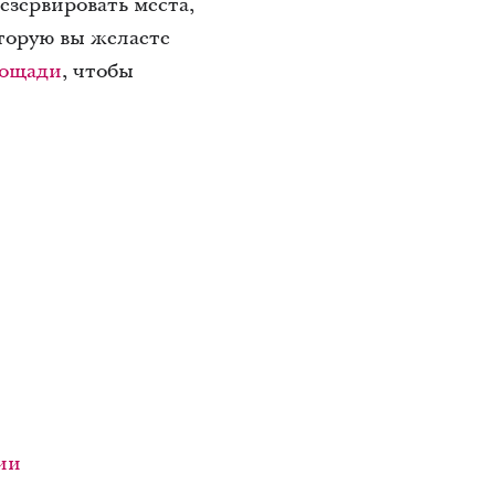
езервировать места,
оторую вы желаете
лощади
, чтобы
ии