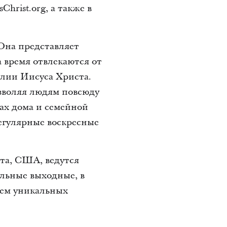
hrist.org, а также в
 Она представляет
 время отвлекаются от
елии Иисуса Христа.
озволяя людям повсюду
нах дома и семейной
регулярные воскресные
та, США, ведутся
льные выходные, в
ырем уникальных