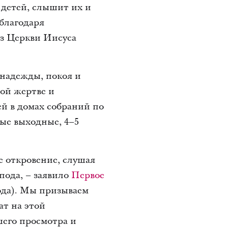
 детей, слышит их и
 благодаря
из Церкви Иисуса
 надежды, покоя и
ой жертве и
й в домах собраний по
ные выходные, 4–5
 откровение, слушая
пода, – заявило
Первое
ода). Мы призываем
ат на этой
его просмотра и