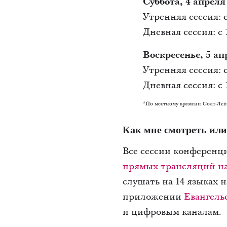
Суббота, 4 апреля
Утренняя сессия: с 
Дневная сессия: с 1
Воскресенье, 5 ап
Утренняя сессия: с 
Дневная сессия: с 1
*По местному времени Солт-Ле
Как мне смотреть ил
Все сессии конференци
прямых трансляций на 
слушать на 14 языках 
приложении
Евангель
и цифровым каналам.