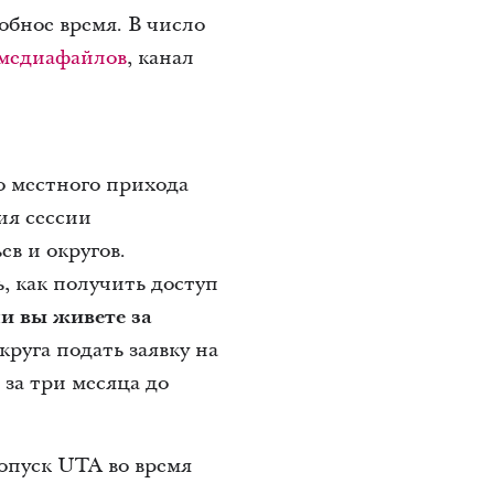
обное время. В число
 медиафайлов
, канал
о местного прихода
ия сессии
в и округов.
ь, как получить доступ
и вы живете за
круга подать заявку на
за три месяца до
опуск UTA во время