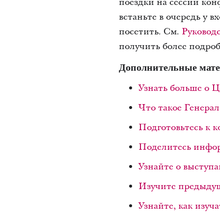
поездки на сессии кон
встаньте в очередь у в
посетить. См.
Руковод
получить более подро
Дополнительные мате
Узнать больше о 
Что такое Генера
Подготовьтесь к 
Поделитесь инфо
Узнайте о выступ
Изучите предыду
Узнайте, как изуч