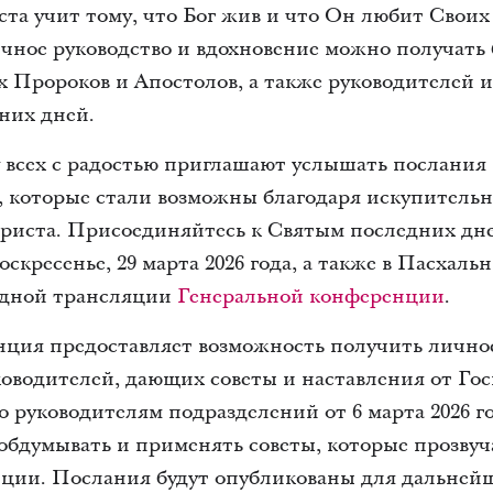
та учит тому, что Бог жив и что Он любит Своих
ичное руководство и вдохновение можно получать
 Пророков и Апостолов, а также руководителей 
них дней.
 всех с радостью приглашают услышать послания
, которые стали возможны благодаря искупительн
риста. Присоединяйтесь к Святым последних дне
оскресенье, 29 марта 2026 года, а также в Пасхаль
годной трансляции
Генеральной конференции
.
нция предоставляет возможность получить личное
водителей, дающих советы и наставления от Гос
 руководителям подразделений от 6 марта 2026 г
, обдумывать и применять советы, которые прозвуч
ции. Послания будут опубликованы для дальнейш