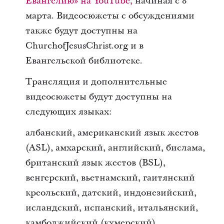
Евангелию» на YouTube,
начиная с 8
марта. Видеосюжеты с обсуждениями
также будут доступны на
ChurchofJesusChrist.org и в
Евангельской библиотеке.
Трансляция и дополнительные
видеосюжеты будут доступны на
следующих языках:
албанский, американский язык жестов
(ASL), амхарский, английский, бислама,
британский язык жестов (BSL),
венгерский, вьетнамский, гаитянский
креольский, датский, индонезийский,
исландский, испанский, итальянский,
камбоджийский (кхмерский),