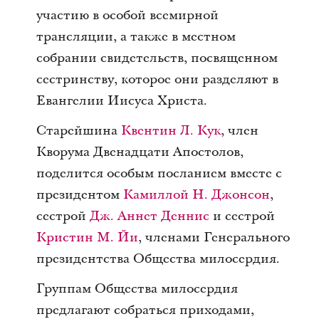
участию в особой всемирной
трансляции, а также в местном
собрании свидетельств, посвященном
сестринству, которое они разделяют в
Евангелии Иисуса Христа.
Старейшина
Квентин Л. Кук
, член
Кворума Двенадцати Апостолов,
поделится особым посланием вместе с
президентом
Камиллой Н. Джонсон
,
сестрой
Дж. Аннет Деннис
и сестрой
Кристин М. Йи
, членами Генерального
президентства Общества милосердия.
Группам Общества милосердия
предлагают собраться приходами,