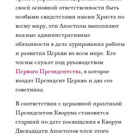
своей основной ответственности быть
особыми свидетелями имени Христа по
всему миру, эти Апостолы выполняют
важные административные
обязанности в деле курирования работы
и развития Церкви во всем мире. Его
члены служат под руководством
Первого Президентства
, в которое
входят Президент Церкви и два его
советника.
В соответствии с церковной практикой
Президентом Кворума становится
старший по дате посвящения в Кворум
Двенадцати Апостолов член этого