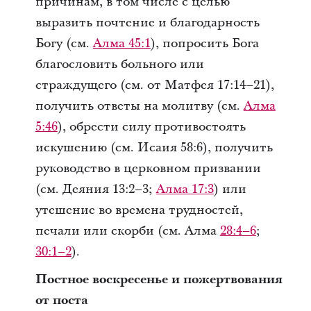
причинам, в том числе с целью
выразить почтение и благодарность
Богу (см.
Алма 45:1
), попросить Бога
благословить больного или
страждущего (см. от Матфея 17:14–21),
получить ответы на молитву (см.
Алма
5:46
), обрести силу противостоять
искушению (см. Исаия 58:6), получить
руководство в церковном призвании
(см. Деяния 13:2–3;
Алма 17:3
) или
утешение во времена трудностей,
печали или скорби (см. Алма
28:4–6
;
30:1–2
).
Постное воскресенье и пожертвования
от поста