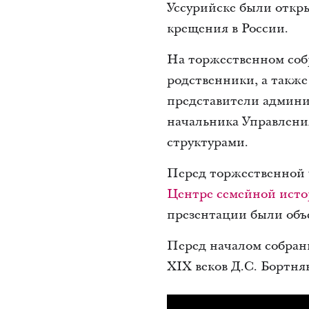
Уссурийске были откр
крещения в России.
На торжественном собр
родственники, а такж
представители админис
начальника Управлени
структурами.
Перед торжественной ч
Центре семейной ист
презентации были объ
Перед началом собран
XIX веков Д.С. Бортня