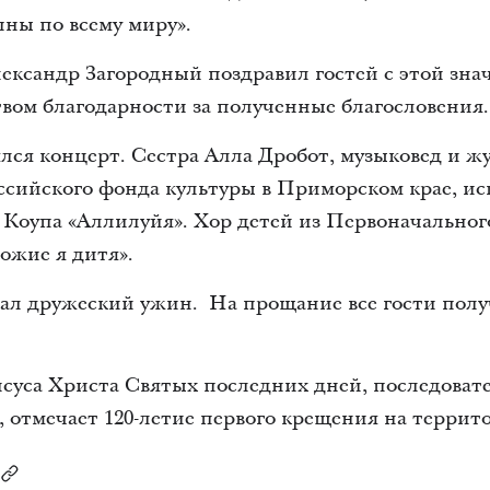
ны по всему миру».
ександр Загородный поздравил гостей с этой зна
вом благодарности за полученные благословения.
лся концерт. Сестра Алла Дробот, музыковед и ж
ссийского фонда культуры в Приморском крае, и
 Коупа «Аллилуйя». Хор детей из Первоначальног
ожие я дитя».
тал дружеский ужин. На прощание все гости пол
исуса Христа Святых последних дней, последова
 отмечает 120-летие первого крещения на террит