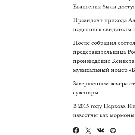
Евангелия были доступ
Президент прихода Ал
поделился свидетельст
После собрания состоя
представительница Ро
произведение Кеннета
музыкальный номер «Б
Завершением вечера с
сувениры.
В 2015 году Церковь И
известны как мормоны,