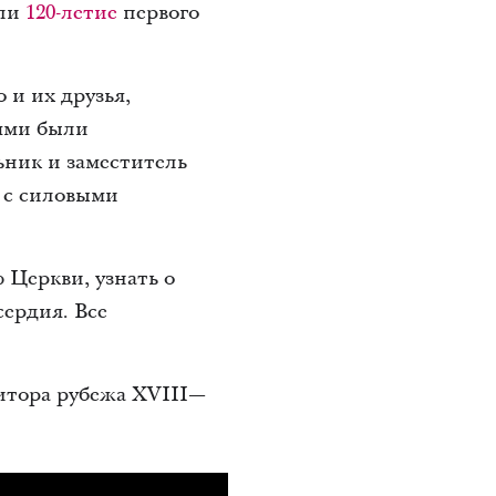
али
120-летие
первого
 и их друзья,
тями были
ьник и заместитель
 с силовыми
 Церкви, узнать о
ердия. Все
итора рубежа XVIII—