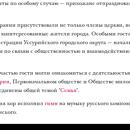
ыты по особому случаю — прихожане отпразднов
ании присутствовали не только члены церкви, но
е заинтересованные жители города. Особыми гос
трации Уссурийского городского округа — начал
я по связям с общественностью и взаимодействию
астью гости могли ознакомиться с деятельностью
ории
, Первоначальном обществе и Обществе милос
единены общей темой "
Семья
".
ия хор исполнил
гимн
на музыку русского композ
нского.