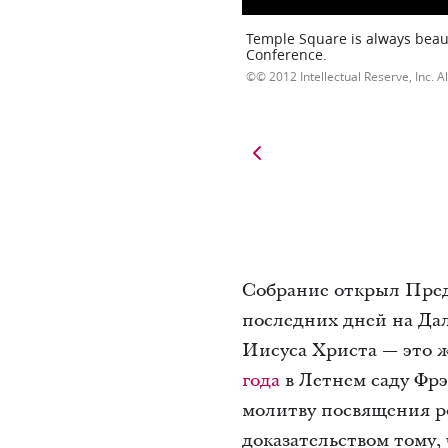
Temple Square is always beaut
Conference.
© 2012 Intellectual Reserve, Inc. Al
Собрание открыл Пред
последних дней на Дал
Иисуса Христа — это 
года
в Летнем саду Фрэ
молитву посвящения р
доказательством тому,