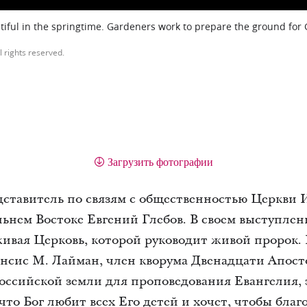
iful in the springtime. Gardeners work to prepare the ground for
l rights reserved.
Загрузить фотографии
ставитель по связям с общественностью Церкви 
ьнем Востоке Евгений Глебов. В своем выступлени
живая Церковь, которой руководит живой пророк.
нсис М. Лайман, член кворума Двенадцати Апост
оссийской земли для проповедования Евангелия, 
 что Бог любит всех Его детей и хочет, чтобы бла