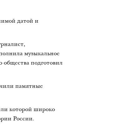
чимой датой и
урналист,
сполнила музыкальное
о общества подготовил
учили памятные
тели которой широко
ории России.