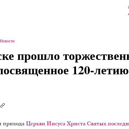
Новости
ске прошло торжествен
 посвященное 120-лети
ри прихода
Церкви Иисуса Христа Святых последн