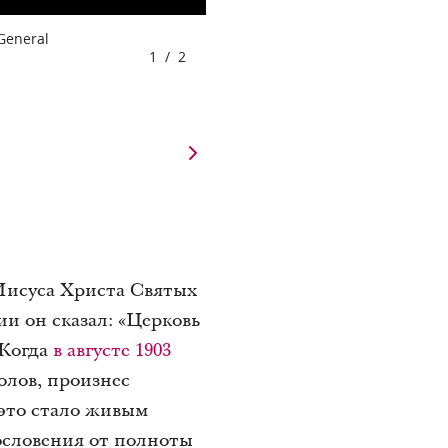
 General
1
/
2
Иисуса Христа Святых
и он сказал: «Церковь
 Когда
в августе 1903
олов, произнес
это стало живым
гословения от полноты